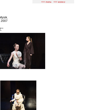
<<< menu
<<< wstecz
łtysik.
a 2007
Z"