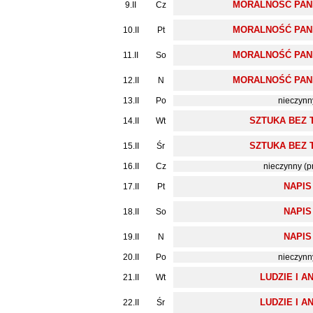
MORALNOŚĆ PANI
9.II
Cz
MORALNOŚĆ PANI
10.II
Pt
MORALNOŚĆ PANI
11.II
So
MORALNOŚĆ PANI
12.II
N
13.II
Po
nieczynn
SZTUKA BEZ 
14.II
Wt
SZTUKA BEZ 
15.II
Śr
16.II
Cz
nieczynny (p
NAPIS
17.II
Pt
NAPIS
18.II
So
NAPIS
19.II
N
20.II
Po
nieczynn
LUDZIE I A
21.II
Wt
LUDZIE I A
22.II
Śr