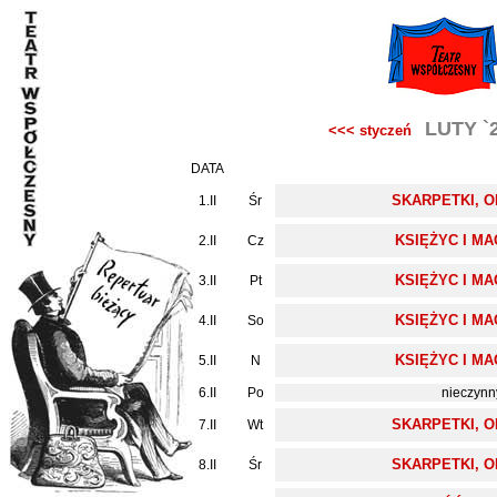
LUTY `
<<< styczeń
DATA
SKARPETKI, O
1.II
Śr
KSIĘŻYC I M
2.II
Cz
KSIĘŻYC I M
3.II
Pt
KSIĘŻYC I M
4.II
So
KSIĘŻYC I M
5.II
N
6.II
Po
nieczynn
SKARPETKI, O
7.II
Wt
SKARPETKI, O
8.II
Śr