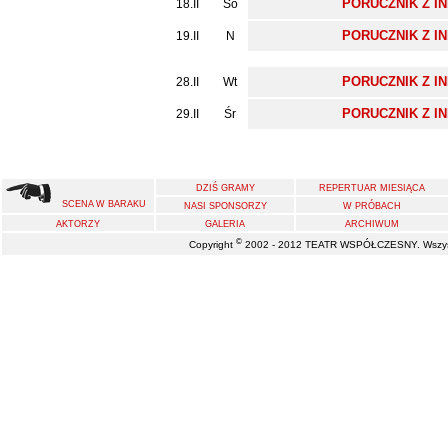
PORUCZNIK Z I
18.II
So
PORUCZNIK Z I
19.II
N
PORUCZNIK Z I
28.II
Wt
PORUCZNIK Z I
29.II
Śr
DZIŚ GRAMY
REPERTUAR MIESIĄCA
SCENA W BARAKU
NASI SPONSORZY
W PRÓBACH
AKTORZY
GALERIA
ARCHIWUM
©
Copyright
2002 - 2012 TEATR WSPÓŁCZESNY. Wszystk