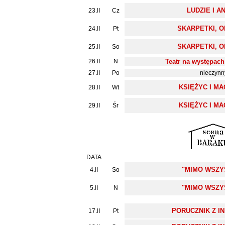
LUDZIE I A
23.II
Cz
SKARPETKI, O
24.II
Pt
SKARPETKI, O
25.II
So
26.II
N
Teatr na występac
27.II
Po
nieczynn
KSIĘŻYC I M
28.II
Wt
KSIĘŻYC I M
29.II
Śr
DATA
"MIMO WSZY
4.II
So
"MIMO WSZY
5.II
N
PORUCZNIK Z I
17.II
Pt