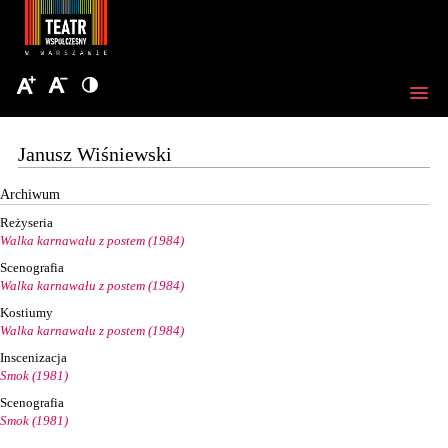
Janusz Wiśniewski
Archiwum
Reżyseria
Walka karnawału z postem (1984)
Scenografia
Walka karnawału z postem (1984)
Kostiumy
Walka karnawału z postem (1984)
Inscenizacja
Smok (1981)
Scenografia
Smok (1981)