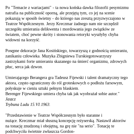
Po "Temacie z wariacjami" - ta nowa końska dawka filozofii pesymizmu
natrafia na publiczność oporną, ale przejętą tym, co jej na scenie
pokazują w sposób świetny - do którego nas zresztą przyzwyczajono w
Teatrze Współczesnym. Jerzy Kreczmar żadnego nam nie szczędził
szczegółu umierania delikwenta i mordowania jego związków ze
światem, choć pewne skróty i stonowania retoryki wyszłyby chyba
widowni na korzyść.
Posępne dekoracje Jana Kosińskiego, towarzyszą z godnością umieraniu,
zanikaniu człowieka. Muzyka Zbigniewa Turskiegotowarzyszy
zastrzykami forte umieraniu skazanego na śmierć organizmu, zdrowych
płuc, serca jak dzwon.
Umierającego Berangera gra Tadeusz Fijewski i talent dramatyczny tego
aktora, często ograniczony do ról groteskowych o podłożu farsowym,
połyskuje w cieniu sztuki pełnym blaskiem.
Berenger Fijewskiego umiera chyba tak jak wyobrażał sobie autor."
Jaszcz
Trybuna Ludu 15.VI.1963.
"Przedstawienie w Teatrze Współczesnym było staranne i
nużące. Kreczmar miał słuszną koncepcję reżyserską. Nastawił aktorów
na tonację znudzoną i obojętną, na grę nie "na serio". Tonację te
podchwyciła świetnie zwłaszcza Gordon-