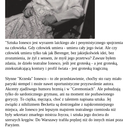
"Sztuka Ionesco jest wyrazem laickiego ale i pesymistycznego spojrzenia
na człowieka. Gdy człowiek umiera - umiera cały jego świat. Ale czy
człowiek umiera tylko tak jak Berenger, bez jakiejkolwiek idei, bez
zrozumienia, że żył z sensem, że myśl jego przetrwa? Zawsze byłem
zdania, że dzieło teatralne Ionesco, jeśli jest groteską - a jest groteską,
zniekształcającą kontury i profil świata - jest groteską tragiczną.
Słynne "Krzesła" Ionesco - to złe przedstawienie, choćby sto razy miało
paryski stempel i może nawet oportunistyczne przyzwolenie autora.
Akcenty zjadliwego humoru brzmią i w "Ceremoniach". Ale pobudzają
tylko do sardonicznego grymasu, ani na moment nie pozbawionego
goryczy. To ciężka, męcząca, choć z talentem napisana sztuka. Jej
związki z nihilizmem Becketta są dostrzegalne z najskromniejszego
miejsca, ale Ionesco jest lepszym majstrem teatralnego rzemiosła niż
były sekretarz zmarłego mistrza Joycea, i sztuka jego dociera do
szerszych kręgów. Do Warszawy trafiła prędzej niż do innych miast poza
Paryżem.