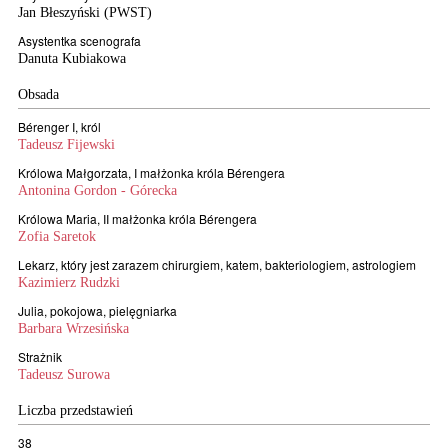
Jan Błeszyński (PWST)
Asystentka scenografa
Danuta Kubiakowa
Obsada
Bérenger I, król
Tadeusz Fijewski
Królowa Małgorzata, I małżonka króla Bérengera
Antonina Gordon - Górecka
Królowa Maria, II małżonka króla Bérengera
Zofia Saretok
Lekarz, który jest zarazem chirurgiem, katem, bakteriologiem, astrologiem
Kazimierz Rudzki
Julia, pokojowa, pielęgniarka
Barbara Wrzesińska
Strażnik
Tadeusz Surowa
Liczba przedstawień
38