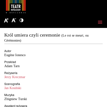
Król umiera czyli ceremonie
(Le roi se meurt, ou
Cérémonies)
Autor
Eugéne Ionesco
Przekład
Adam Tarn
Reżyseria
Jerzy Kreczmar
Scenografia
Jan Kosiński
Muzyka
Zbigniew Turski
Asystent reżysera