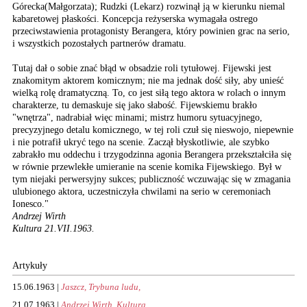
Górecka(Małgorzata); Rudzki (Lekarz) rozwinął ją w kierunku niemal
kabaretowej płaskości. Koncepcja reżyserska wymagała ostrego
przeciwstawienia protagonisty Berangera, który powinien grac na serio,
i wszystkich pozostałych partnerów dramatu.
Tutaj dał o sobie znać błąd w obsadzie roli tytułowej. Fijewski jest
znakomitym aktorem komicznym; nie ma jednak dość siły, aby unieść
wielką rolę dramatyczną. To, co jest siłą tego aktora w rolach o innym
charakterze, tu demaskuje się jako słabość. Fijewskiemu brakło
"wnętrza", nadrabiał więc minami; mistrz humoru sytuacyjnego,
precyzyjnego detalu komicznego, w tej roli czuł się nieswojo, niepewnie
i nie potrafił ukryć tego na scenie. Zaczął błyskotliwie, ale szybko
zabrakło mu oddechu i trzygodzinna agonia Berangera przekształciła się
w równie przewlekłe umieranie na scenie komika Fijewskiego. Był w
tym niejaki perwersyjny sukces; publiczność wczuwając się w zmagania
ulubionego aktora, uczestniczyła chwilami na serio w ceremoniach
Ionesco."
Andrzej Wirth
Kultura 21.VII.1963.
Artykuły
15.06.1963 |
Jaszcz, Trybuna ludu,
21.07.1963 |
Andrzej Wirth, Kultura,