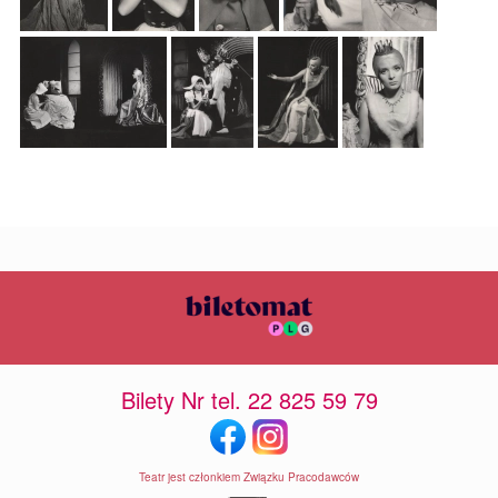
Bilety Nr tel. 22 825 59 79
Teatr jest członkiem Związku Pracodawców