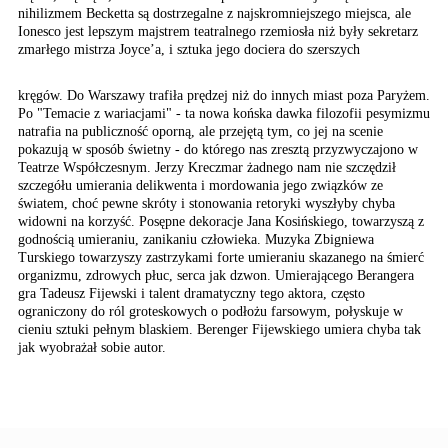
nihilizmem
Becketta są dostrzegalne
z najskromniejszego miejsca,
ale
Ionesco jest lepszym
majstrem teatralnego rzemiosła
niż były sekretarz
zmarłego
mistrza Joyce’a, i sztuka
jego dociera do szerszych
kręgów. Do Warszawy trafiła prędzej niż do innych miast poza Paryżem.
Po "Temacie z wariacjami" - ta nowa końska dawka filozofii pesymizmu
natrafia na publiczność oporną, ale przejętą tym, co jej na scenie
pokazują w sposób świetny - do którego nas zresztą przyzwyczajono w
Teatrze Współczesnym. Jerzy Kreczmar żadnego nam nie szczędził
szczegółu umierania delikwenta i mordowania jego związków ze
światem, choć pewne skróty i stonowania retoryki wyszłyby chyba
widowni na korzyść. Posępne dekoracje Jana Kosińskiego, towarzyszą z
godnością umieraniu, zanikaniu człowieka. Muzyka Zbigniewa
Turskiego towarzyszy zastrzykami forte umieraniu skazanego na śmierć
organizmu, zdrowych płuc, serca jak dzwon. Umierającego Berangera
gra Tadeusz Fijewski i talent dramatyczny tego aktora, często
ograniczony do ról groteskowych o podłożu farsowym, połyskuje w
cieniu sztuki pełnym blaskiem. Berenger Fijewskiego umiera chyba tak
jak wyobrażał sobie autor.