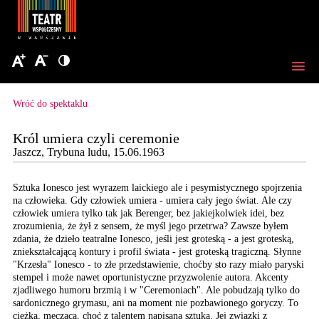
Wróć do spektaklu
Król umiera czyli ceremonie
Jaszcz, Trybuna ludu, 15.06.1963
Sztuka Ionesco jest wyrazem
laickiego ale i pesymistycznego
spojrzenia
na człowieka.
Gdy człowiek umiera -
umiera cały jego świat.
Ale czy
człowiek umiera
tylko tak jak Berenger,
bez jakiejkolwiek idei,
bez
zrozumienia, że żył
z sensem, że myśl jego
przetrwa? Zawsze byłem
zdania, że dzieło teatralne
Ionesco, jeśli jest groteską
- a jest groteską,
zniekształcającą
kontury i profil świata
- jest groteską tragiczną. Słynne
"Krzesła" Ionesco - to
złe przedstawienie, choćby
sto razy miało paryski
stempel i może nawet oportunistyczne
przyzwolenie autora. Akcenty
zjadliwego humoru brzmią
i w "Ceremoniach". Ale
pobudzają tylko do
sardonicznego
grymasu, ani na moment
nie pozbawionego goryczy.
To
ciężka, męcząca, choć
z talentem napisana sztuka.
Jej związki z