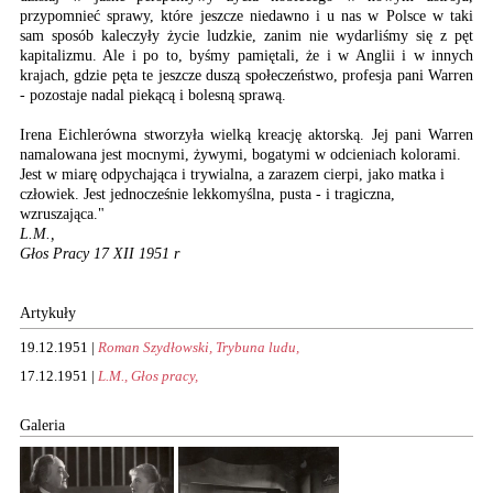
przypomnieć sprawy, które jeszcze niedawno i u nas w Polsce w taki
sam sposób kaleczyły życie ludzkie, zanim nie wydarliśmy się z pęt
kapitalizmu. Ale i po to, byśmy pamiętali, że i w Anglii i w innych
krajach, gdzie pęta te jeszcze duszą społeczeństwo, profesja pani Warren
- pozostaje nadal piekącą i bolesną sprawą.
Irena Eichlerówna stworzyła wielką kreację aktorską. Jej pani Warren
namalowana jest mocnymi, żywymi, bogatymi w odcieniach kolorami.
Jest w miarę odpychająca i trywialna, a zarazem cierpi, jako matka i
człowiek. Jest jednocześnie lekkomyślna, pusta - i tragiczna,
wzruszająca."
L.M.,
Głos Pracy 17 XII 1951 r
Artykuły
19.12.1951 |
Roman Szydłowski, Trybuna ludu,
17.12.1951 |
L.M., Głos pracy,
Galeria