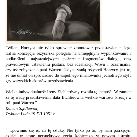
"Wilam Horzyca nie tylko sprawnie zmontował przedstawienie. Jego
trafna koncepcja reżyserska polegała na umiejętnym wypunktowaniu i
podkreśleniu najważniejszych społecznie fragmentów dialogu, oraz
prawidłowym ustawieniu postaci, bez idealizacji Wiwii i oczerniania,
czy też zohydzania pani Warren. Jedyną wadą reżyserii Horzycy jest to,
że nie umiał on sprowadzić do wspólnego mianownika jednolitego stylu
gry wszystkich aktorów przedstawienia.
Wielka indywidualność Ireny Eichlerówny rozbiła tę jedność. W zamian
za tę wadę przedstawienia dała Eichlerówna wielkie wartości kreacji w
roli pani Warren."
Roman Szydłowski,
Trybuna Ludu 19 XII 1951 r
"....powinno się iść na tę sztukę. Nie tylko po to, by nam patrzącym
dzisiaj w jasne perspektywy życia kobiecego w nowym ustroju,