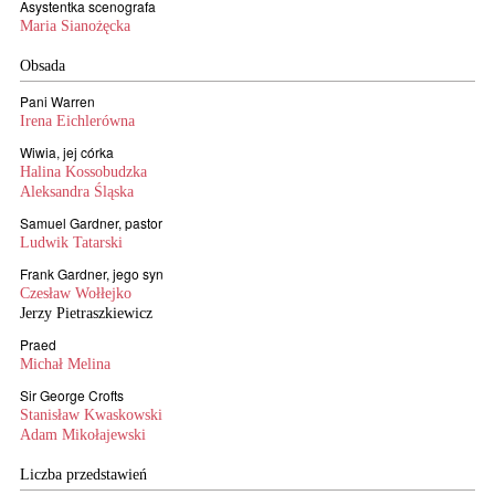
Asystentka scenografa
Maria Sianożęcka
Obsada
Pani Warren
Irena Eichlerówna
Wiwia, jej córka
Halina Kossobudzka
Aleksandra Śląska
Samuel Gardner, pastor
Ludwik Tatarski
Frank Gardner, jego syn
Czesław Wołłejko
Jerzy Pietraszkiewicz
Praed
Michał Melina
Sir George Crofts
Stanisław Kwaskowski
Adam Mikołajewski
Liczba przedstawień