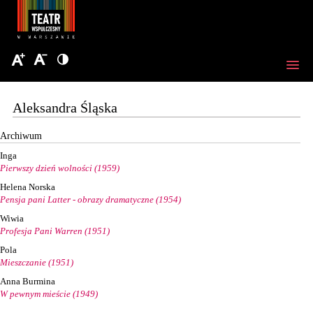
Aleksandra Śląska
Archiwum
Inga
Pierwszy dzień wolności (1959)
Helena Norska
Pensja pani Latter - obrazy dramatyczne (1954)
Wiwia
Profesja Pani Warren (1951)
Pola
Mieszczanie (1951)
Anna Burmina
W pewnym mieście (1949)