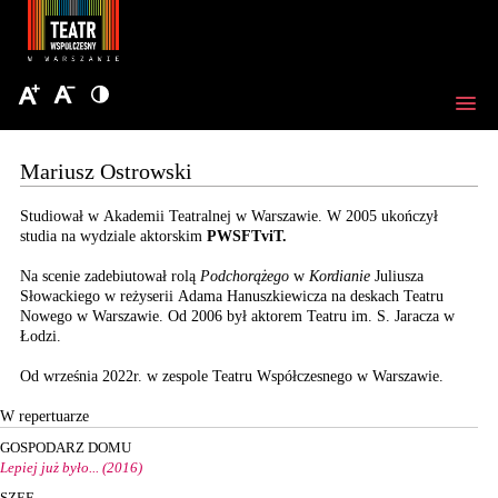
Mariusz Ostrowski
Studiował w Akademii Teatralnej w Warszawie. W 2005 ukończył
studia na wydziale aktorskim
PWSFTviT.
Na scenie zadebiutował rolą
Podchorążego
w
Kordianie
Juliusza
Słowackiego w reżyserii Adama Hanuszkiewicza na deskach Teatru
Nowego w Warszawie. Od 2006 był aktorem Teatru im. S. Jaracza w
Łodzi.
Od września 2022r. w zespole Teatru Współczesnego w Warszawie.
W repertuarze
GOSPODARZ DOMU
Lepiej już było... (2016)
SZEF