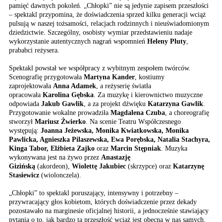
pamięć dawnych pokoleń. „Chłopki” nie są jedynie zapisem przeszłości
– spektakl przypomina, że doświadczenia sprzed kilku generacji wciąż
pulsują w naszej tożsamości, relacjach rodzinnych i nieuświadomionym
dziedzictwie. Szczególny, osobisty wymiar przedstawieniu nadaje
wykorzystanie autentycznych nagrań wspomnień
Heleny Pluty
,
prababci reżysera.
Spektakl powstał we współpracy z wybitnym zespołem twórców.
Scenografię przygotowała
Martyna Kander
, kostiumy
zaprojektowała
Anna Adamek
, a reżyserię światła
opracowała
Karolina Gębska
. Za muzykę i kierownictwo muzyczne
odpowiada
Jakub Gawlik
, a za projekt dźwięku
Katarzyna Gawlik
.
Przygotowanie wokalne prowadziła
Magdalena Czuba
, a choreografię
stworzył
Mariusz Żwierko
. Na scenie Teatru Współczesnego
występują:
Joanna Jeżewska, Monika Kwiatkowska, Monika
Pawlicka, Agnieszka Pilaszewska, Ewa Porębska, Natalia Stachyra,
Kinga Tabor, Elżbieta Zajko
oraz
Marcin Stępniak
. Muzyka
wykonywana jest na żywo przez
Anastazję
Gizińską
(akordeon),
Wiolettę Jakubiec
(skrzypce) oraz
Katarzynę
Stasiewicz
(wiolonczela).
„Chłopki” to spektakl poruszający, intensywny i potrzebny –
przywracający głos kobietom, których doświadczenie przez dekady
pozostawało na marginesie oficjalnej historii, a jednocześnie stawiający
pytania o to, jak bardzo ta przeszłość wciąż jest obecna w nas samych.