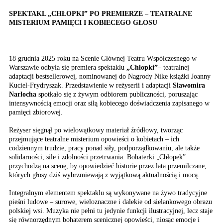
SPEKTAKL „CHŁOPKI” PO PREMIERZE – TEATRALNE
MISTERIUM PAMIĘCI I KOBIECEGO GŁOSU
18 grudnia 2025 roku na Scenie Głównej Teatru Współczesnego w
Warszawie odbyła się premiera spektaklu
„Chłopki”
– teatralnej
adaptacji bestsellerowej, nominowanej do Nagrody Nike książki Joanny
Kuciel-Frydryszak. Przedstawienie w reżyserii i adaptacji
Sławomira
Narlocha
spotkało się z żywym odbiorem publiczności, poruszając
intensywnością emocji oraz siłą kobiecego doświadczenia zapisanego w
pamięci zbiorowej.
Reżyser sięgnął po wielowątkowy materiał źródłowy, tworząc
przejmujące teatralne misterium opowieści o kobietach – ich
codziennym trudzie, pracy ponad siły, podporządkowaniu, ale także
solidarności, sile i zdolności przetrwania. Bohaterki „Chłopek”
przychodzą na scenę, by opowiedzieć historie przez lata przemilczane,
których głosy dziś wybrzmiewają z wyjątkową aktualnością i mocą.
Integralnym elementem spektaklu są wykonywane na żywo tradycyjne
pieśni ludowe – surowe, wieloznaczne i dalekie od sielankowego obrazu
polskiej wsi. Muzyka nie pełni tu jedynie funkcji ilustracyjnej, lecz staje
się równorzędnym bohaterem scenicznej opowieści, niosąc emocje i