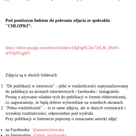
Pod poniższym linkiem do pobrania zdjęcia ze spektaklu
"CHŁOPKI”:
https://drive.google.com/drive/folders/1JqEtgSCAn73eL8f_HvbS-
alYQtJYzgHV
Zdjęcia są w dwóch folderach:
"Do publikacji w internecie" - pliki w rozdzielczości zoptymalizowanej
do publikacji na stronach internetowych / facebooku / instagramie.
Proszę o używanie właśnie tych do publikacji w formie elektronicznej,
co zagwarantuje, że będą dobrze wyświetlane na wszelkich ekranach,
"Pełna rozdzielczość" - to te same zdjęcia, ale w dużych rozmiarach i
wysokiej rozdzielczości, odpowiednie pod wydruki.
Przy publikacji w Internecie poproszę o oznaczanie autorki zdjęć:
na Facebooku:
@annaorzylowska
na Instagramie:
@anna_orzylowska