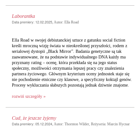
Laborantka
Data premiery: 12.02.2025
, Autor: Ella Road
Ella Road w swojej debiutanckiej sztuce z gatunku social fiction
kreśli mroczną wizję świata w nieokreślonej przyszłości, rodem z
serialowej dystopii „Black Mirror”. Badania genetyczne są tak
zaawansowane, że na podstawie indywidualnego DNA każdy ma
przyznany rating – ocenę, która przekłada się na jego status
społeczny, możliwości otrzymania lepszej pracy czy znalezienia
partnera życiowego. Głównym kryterium oceny jednostek staje się
nie pochodzenie etniczne czy klasowe, a specyficzny koktajl genów.
Procesy wykluczania słabszych pozostają jednak dziwnie znajome.
rozwiń szczegóły »
Cud, że jeszcze żyjemy
Data premiery: 05.12.2024
, Autor: Thornton Wilder, Reżyseria: Marcin Hycnar