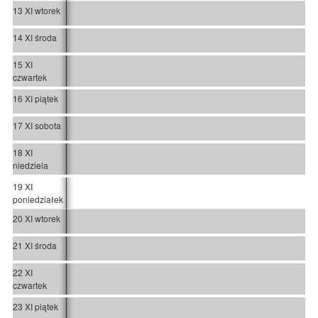
13 XI wtorek
14 XI środa
15 XI
czwartek
16 XI piątek
17 XI sobota
18 XI
niedziela
19 XI
poniedziałek
20 XI wtorek
21 XI środa
22 XI
czwartek
23 XI piątek