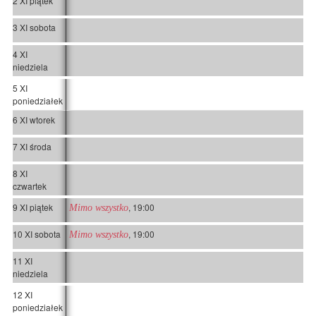
2 XI piątek
3 XI sobota
4 XI
niedziela
5 XI
poniedziałek
6 XI wtorek
7 XI środa
8 XI
czwartek
9 XI piątek
, 19:00
Mimo wszystko
10 XI sobota
, 19:00
Mimo wszystko
11 XI
niedziela
12 XI
poniedziałek