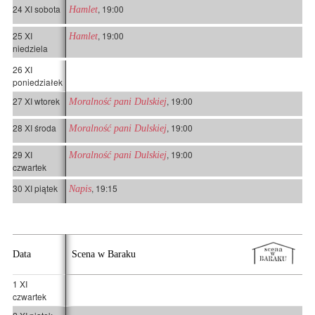
24 XI sobota
, 19:00
Hamlet
25 XI
, 19:00
Hamlet
niedziela
26 XI
poniedziałek
27 XI wtorek
, 19:00
Moralność pani Dulskiej
28 XI środa
, 19:00
Moralność pani Dulskiej
29 XI
, 19:00
Moralność pani Dulskiej
czwartek
30 XI piątek
, 19:15
Napis
Data
Scena w Baraku
1 XI
czwartek