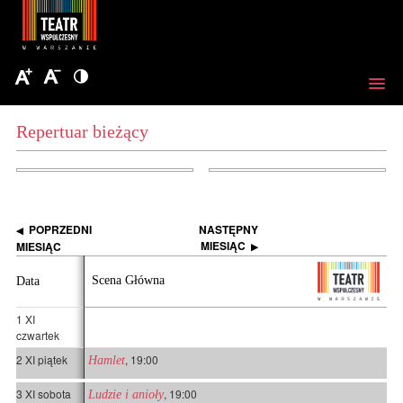
Repertuar bieżący
POPRZEDNI
NASTĘPNY
◀
MIESIĄC
MIESIĄC
▶
Scena Główna
Data
1 XI
czwartek
2 XI piątek
, 19:00
Hamlet
3 XI sobota
, 19:00
Ludzie i anioły