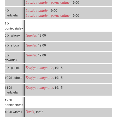
, 19:00
Ludzie i anioły - pokaz online
4 XI
, 19:00
Ludzie i anioły
niedziela
, 19:00
Ludzie i anioły - pokaz online
5 XI
poniedziałek
6 XI wtorek
, 19:00
Hamlet
7 XI środa
, 19:00
Hamlet
8 XI
, 19:00
Hamlet
czwartek
9 XI piątek
, 19:15
Księżyc i magnolie
10 XI sobota
, 19:15
Księżyc i magnolie
11 XI
, 19:15
Księżyc i magnolie
niedziela
12 XI
poniedziałek
13 XI wtorek
, 19:15
Napis