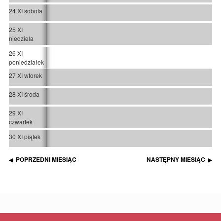
24 XI sobota
25 XI
niedziela
26 XI
poniedziałek
27 XI wtorek
28 XI środa
29 XI
czwartek
30 XI piątek
POPRZEDNI MIESIĄC
NASTĘPNY MIESIĄC
◀
▶