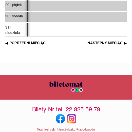
29 I piątek
30 I sobota
31 I
niedziela
POPRZEDNI MIESIĄC
NASTĘPNY MIESIĄC
◀
▶
Bilety Nr tel. 22 825 59 79
Teatr jest członkiem Związku Pracodawców