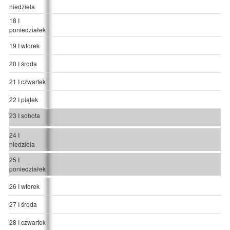
niedziela
18 I
poniedziałek
19 I wtorek
20 I środa
21 I czwartek
22 I piątek
23 I sobota
24 I
niedziela
25 I
poniedziałek
26 I wtorek
27 I środa
28 I czwartek