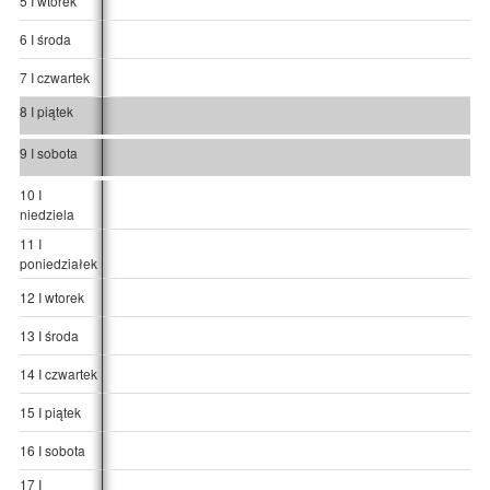
5 I wtorek
6 I środa
7 I czwartek
8 I piątek
9 I sobota
10 I
niedziela
11 I
poniedziałek
12 I wtorek
13 I środa
14 I czwartek
15 I piątek
16 I sobota
17 I