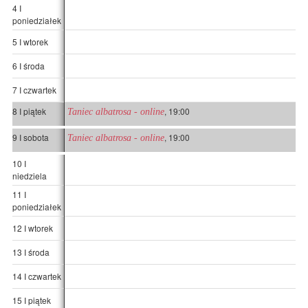
4 I
poniedziałek
5 I wtorek
6 I środa
7 I czwartek
8 I piątek
, 19:00
Taniec albatrosa - online
9 I sobota
, 19:00
Taniec albatrosa - online
10 I
niedziela
11 I
poniedziałek
12 I wtorek
13 I środa
14 I czwartek
15 I piątek