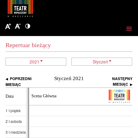
Repertuar bieżący
2021
Styczeń
Styczeń 2021
POPRZEDNI
NASTĘPNY
◀
MIESIĄC
MIESIĄC
▶
Scena Główna
Data
1 I piątek
2 I sobota
3 I niedziela