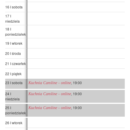
16 I sobota
17 I
niedziela
18 I
poniedziałek
19 I wtorek
20 I środa
21 I czwartek
22 I piątek
23 I sobota
, 19:00
Kuchnia Caroline - online
24 I
, 19:00
Kuchnia Caroline - online
niedziela
25 I
, 19:00
Kuchnia Caroline - online
poniedziałek
26 I wtorek