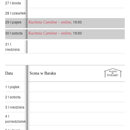
27 I środa
28 I czwartek
29 I piątek
, 19:00
Kuchnia Caroline - online
30 I sobota
, 19:00
Kuchnia Caroline - online
31 I
niedziela
Data
Scena w Baraku
1 I piątek
2 I sobota
3 I niedziela
4 I
poniedziałek