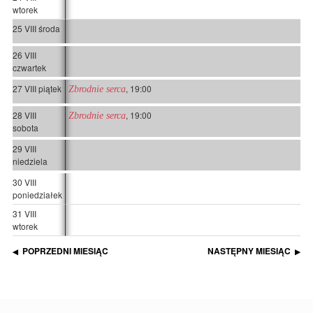
wtorek
25 VIII środa
26 VIII
czwartek
27 VIII piątek
, 19:00
Zbrodnie serca
28 VIII
, 19:00
Zbrodnie serca
sobota
29 VIII
niedziela
30 VIII
poniedziałek
31 VIII
wtorek
POPRZEDNI MIESIĄC
NASTĘPNY MIESIĄC
◀
▶