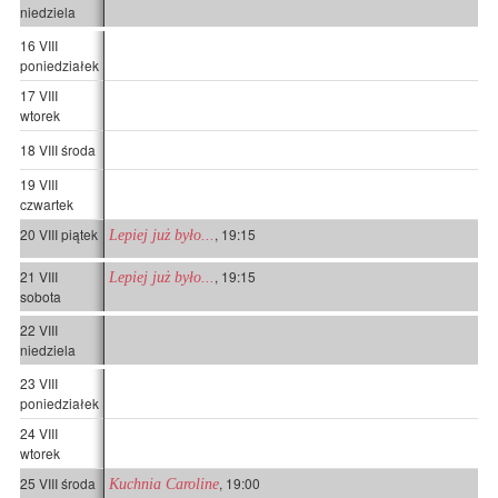
niedziela
16 VIII
poniedziałek
17 VIII
wtorek
18 VIII środa
19 VIII
czwartek
20 VIII piątek
, 19:15
Lepiej już było...
21 VIII
, 19:15
Lepiej już było...
sobota
22 VIII
niedziela
23 VIII
poniedziałek
24 VIII
wtorek
25 VIII środa
, 19:00
Kuchnia Caroline