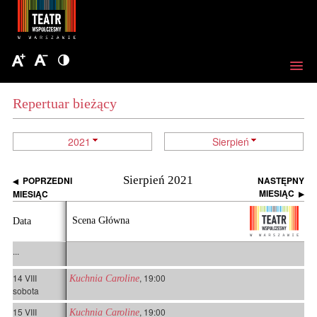
Repertuar bieżący
2021
Sierpień
Sierpień 2021
POPRZEDNI
NASTĘPNY
◀
MIESIĄC
MIESIĄC
▶
Scena Główna
Data
...
14 VIII
, 19:00
Kuchnia Caroline
sobota
15 VIII
, 19:00
Kuchnia Caroline