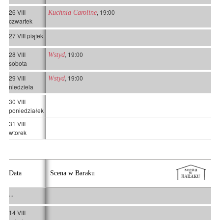
26 VIII
, 19:00
Kuchnia Caroline
czwartek
27 VIII piątek
28 VIII
, 19:00
Wstyd
sobota
29 VIII
, 19:00
Wstyd
niedziela
30 VIII
poniedziałek
31 VIII
wtorek
Data
Scena w Baraku
...
14 VIII