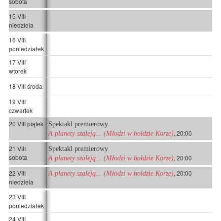
sobota
15 VIII
niedziela
16 VIII
poniedziałek
17 VIII
wtorek
18 VIII środa
19 VIII
czwartek
20 VIII piątek
Spektakl premierowy
, 20:00
A planety szaleją... (Młodzi w hołdzie Korze)
21 VIII
Spektakl premierowy
sobota
, 20:00
A planety szaleją... (Młodzi w hołdzie Korze)
22 VIII
, 20:00
A planety szaleją... (Młodzi w hołdzie Korze)
niedziela
23 VIII
poniedziałek
24 VIII