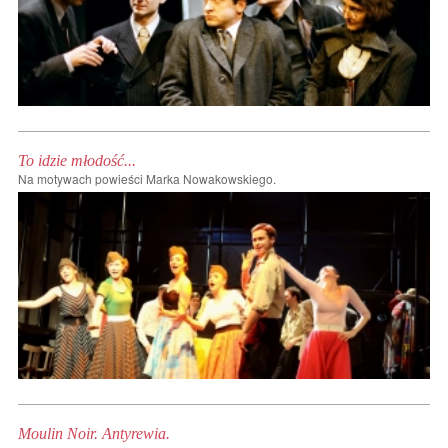
To idzie młodość...
Na motywach powieści Marka Nowakowskiego.
Moulin Noir. Antyrewia.