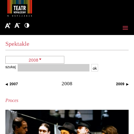
Spektakle
2008
szukaj
ok
2008
2007
2009
◀
▶
Proces