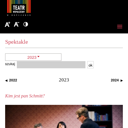
Spektakle
2023
szukaj
ok
2023
2022
2024
◀
▶
Kim jest pan Schmitt?