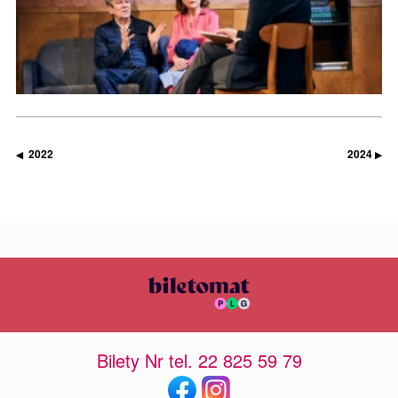
2022
2024
◀
▶
Bilety Nr tel. 22 825 59 79