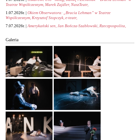
Teatrze Współczesnym, Marek Zajdler, NaszTeatr,
1.07.2026r. |
Okiem Obserwatora: „Bracia Lehman” w Teatrze
Współczesnym, Krzysztof Stopczyk, e-teatr,
7.07.2026r. |
Amerykański sen, Jan Bończa-Szabłowski, Rzeczpospolita,
Galeria