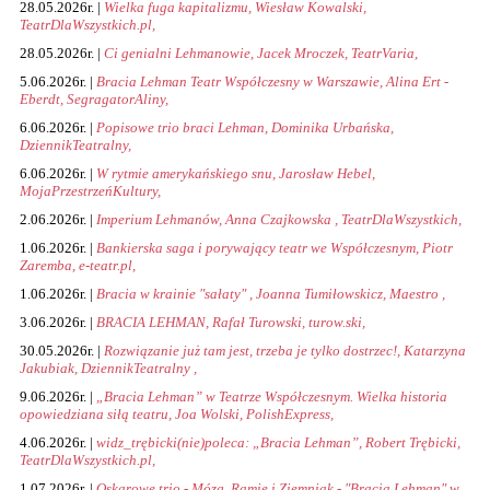
28.05.2026r. |
Wielka fuga kapitalizmu, Wiesław Kowalski,
TeatrDlaWszystkich.pl,
28.05.2026r. |
Ci genialni Lehmanowie, Jacek Mroczek, TeatrVaria,
5.06.2026r. |
Bracia Lehman Teatr Współczesny w Warszawie, Alina Ert -
Eberdt, SegragatorAliny,
6.06.2026r. |
Popisowe trio braci Lehman, Dominika Urbańska,
DziennikTeatralny,
6.06.2026r. |
W rytmie amerykańskiego snu, Jarosław Hebel,
MojaPrzestrzeńKultury,
2.06.2026r. |
Imperium Lehmanów, Anna Czajkowska , TeatrDlaWszystkich,
1.06.2026r. |
Bankierska saga i porywający teatr we Współczesnym, Piotr
Zaremba, e-teatr.pl,
1.06.2026r. |
Bracia w krainie "sałaty" , Joanna Tumiłowskicz, Maestro ,
3.06.2026r. |
BRACIA LEHMAN, Rafał Turowski, turow.ski,
30.05.2026r. |
Rozwiązanie już tam jest, trzeba je tylko dostrzec!, Katarzyna
Jakubiak, DziennikTeatralny ,
9.06.2026r. |
„Bracia Lehman” w Teatrze Współczesnym. Wielka historia
opowiedziana siłą teatru, Joa Wolski, PolishExpress,
4.06.2026r. |
widz_trębicki(nie)poleca: „Bracia Lehman”, Robert Trębicki,
TeatrDlaWszystkich.pl,
1.07.2026r. |
Oskarowe trio - Mózg, Ramię i Ziemniak - "Bracia Lehman" w