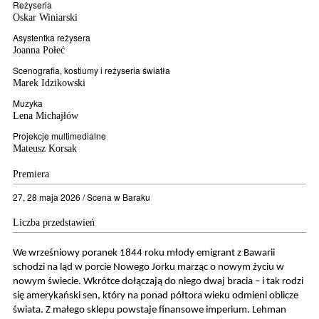
Reżyseria
Oskar Winiarski
Asystentka reżysera
Joanna Połeć
Scenografia, kostiumy i reżyseria światła
Marek Idzikowski
Muzyka
Lena Michajłów
Projekcje multimedialne
Mateusz Korsak
Premiera
27, 28 maja 2026 / Scena w Baraku
Liczba przedstawień
We wrześniowy poranek 1844 roku młody emigrant z Bawarii
schodzi na ląd w porcie Nowego Jorku marząc o nowym życiu w
nowym świecie. Wkrótce dołączają do niego dwaj bracia – i tak rodzi
się amerykański sen, który na ponad półtora wieku odmieni oblicze
świata. Z małego sklepu powstaje finansowe imperium. Lehman