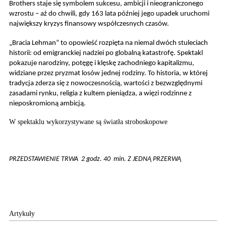
Brothers staje się symbolem sukcesu, ambicji i nieograniczonego
wzrostu – aż do chwili, gdy 163 lata później jego upadek uruchomi
największy kryzys finansowy współczesnych czasów.
„Bracia Lehman” to opowieść rozpięta na niemal dwóch stuleciach
historii: od emigranckiej nadziei po globalną katastrofę. Spektakl
pokazuje narodziny, potęgę i klęskę zachodniego kapitalizmu,
widziane przez pryzmat losów jednej rodziny. To historia, w której
tradycja zderza się z nowoczesnością, wartości z bezwzględnymi
zasadami rynku, religia z kultem pieniądza, a więzi rodzinne z
nieposkromioną ambicją.
W spektaklu wykorzystywane są światła stroboskopowe
PRZEDSTAWIENIE TRWA 2 godz. 40 min. Z JEDNĄ PRZERWĄ
Artykuły