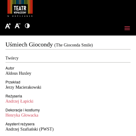
Uśmiech Giocondy
(The Gioconda Smile)
Twórcy
Autor
Aldous Huxley
Przekład
Jerzy Macierakowski
Reżyseria
Andrzej Łapicki
Dekoracje i kostiumy
Henryka Głowacka
Asystent reżysera
Andrzej Szafiański (PWST)