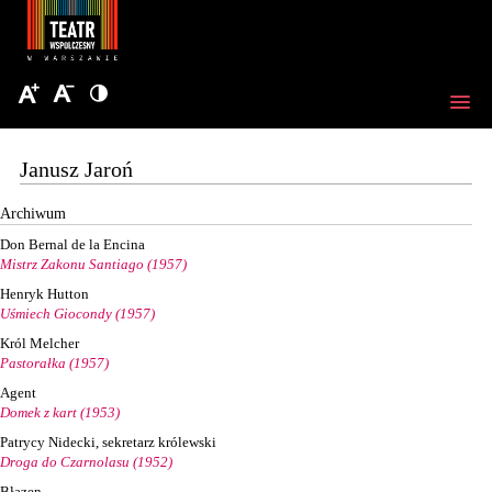
Janusz Jaroń
Archiwum
Don Bernal de la Encina
Mistrz Zakonu Santiago (1957)
Henryk Hutton
Uśmiech Giocondy (1957)
Król Melcher
Pastorałka (1957)
Agent
Domek z kart (1953)
Patrycy Nidecki, sekretarz królewski
Droga do Czarnolasu (1952)
Błazen