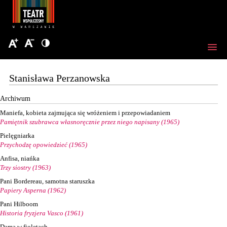
Stanisława Perzanowska
Archiwum
Maniefa, kobieta zajmująca się wróżeniem i przepowiadaniem
Pamiętnik szubrawca własnoręcznie przez niego napisany (1965)
Pielęgniarka
Przychodzę opowiedzieć (1965)
Anfisa, niańka
Trzy siostry (1963)
Pani Bordereau, samotna staruszka
Papiery Asperna (1962)
Pani Hilboom
Historia fryzjera Vasco (1961)
Dama w fioletach