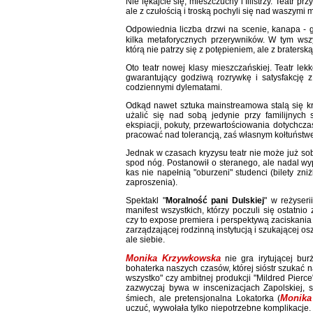
Nie lękajcie się, mieszczuchy i filistrzy. Teatr 
ale z czułością i troską pochyli się nad waszym
Odpowiednia liczba drzwi na scenie, kanapa - g
kilka metaforycznych przerywników. W tym wsz
którą nie patrzy się z potępieniem, ale z braters
Oto teatr nowej klasy mieszczańskiej. Teatr lekk
gwarantujący godziwą rozrywkę i satysfakcję z
codziennymi dylematami.
Odkąd nawet sztuka mainstreamowa stalą się kr
użalić się nad sobą jedynie przy familijnych
ekspiacji, pokuty, przewartościowania dotychcza
pracować nad tolerancją, zaś własnym kołtuństw
Jednak w czasach kryzysu teatr nie może już so
spod nóg. Postanowił o steranego, ale nadal wy
kas nie napełnią "oburzeni" studenci (bilety zni
zaproszenia).
Spektakl "
Moralność pani Dulskiej
" w reżyser
manifest wszystkich, którzy poczuli się ostatni
czy to expose premiera i perspektywą zaciskania
zarządzającej rodzinną instytucją i szukającej o
ale siebie.
Monika Krzywkowska
nie gra irytującej bur
bohaterka naszych czasów, której sióstr szukać 
wszystko" czy ambitnej produkcji "Mildred Pierce"
zazwyczaj bywa w inscenizacjach Zapolskiej, s
Monika
śmiech, ale pretensjonalna Lokatorka (
uczuć, wywołała tylko niepotrzebne komplikacje.