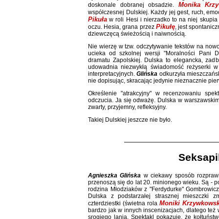
Monika Krz
doskonale dobranej obsadzie.
współczesnej Dulskiej. Każdy jej gest, ruch, e
Pikuła
w roli Hesi i nierzadko to na niej skup
Pikułę
oczu. Hesia, grana przez
, jest spontanic
dziewczęcą świeżością i naiwnością.
Nie wierzę w tzw. odczytywanie tekstów na nowo.
ucieka od szkolnej wersji "Moralności Pani Du
dramatu Zapolskiej. Dulska to elegancka, zad
udowadnia niezwykłą świadomość reżyserki w 
interpretacyjnych.
Glińska
odkurzyła mieszczański
nie dopisując, skracając jedynie nieznacznie pier
Określenie "atrakcyjny" w recenzowaniu spe
odczucia. Ja się odważę. Dulska w warszawskim 
zwarty, przyjemny, refleksyjny.
Takiej Dulskiej jeszcze nie było.
Seksapil
Agnieszka Glińska
w ciekawy sposób rozprawił
przenoszą się do lat 20. minionego wieku. Są - po
rodzina Młodziaków z "Ferdydurke" Gombrowicz
Dulska z podstarzałej strasznej mieszczki z
Moniki Krzywkowsk
czterdziestki (świetna rola
bardzo jak w innych inscenizacjach, dlatego też
srogiego lania. Spektakl pokazuje, że kołtuństw