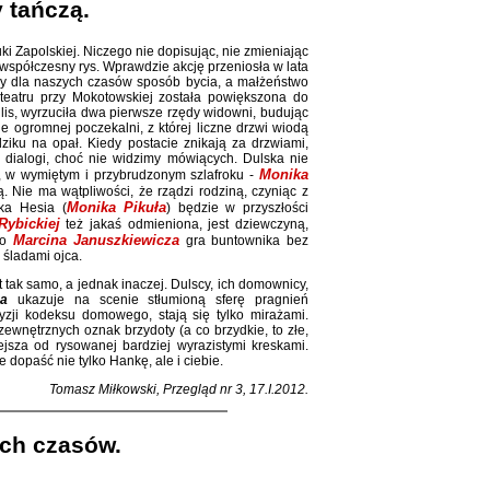
 tańczą.
ki Zapolskiej. Niczego nie dopisując, nie zmieniając
współczesny rys. Wprawdzie akcję przeniosła w lata
zny dla naszych czasów sposób bycia, a małżeństwo
teatru przy Mokotowskiej została powiększona do
is, wyrzuciła dwa pierwsze rzędy widowni, budując
e ogromnej poczekalni, z której liczne drzwi wiodą
dziku na opał. Kiedy postacie znikają za drzwiami,
h dialogi, choć nie widzimy mówiących. Dulska nie
Monika
ja, w wymiętym i przybrudzonym szlafroku -
. Nie ma wątpliwości, że rządzi rodziną, czyniąc z
Monika Pikuła
ka Hesia (
) będzie w przyszłości
 Rybickiej
też jakaś odmieniona, jest dziewczyną,
Marcina Januszkiewicza
zko
gra buntownika bez
 śladami ojca.
t tak samo, a jednak inaczej. Dulscy, ich domownicy,
ka
ukazuje na scenie stłumioną sferę pragnień
yzji kodeksu domowego, stają się tylko mirażami.
ewnętrznych oznak brzydoty (a co brzydkie, to złe,
iejsza od rysowanej bardziej wyrazistymi kreskami.
 dopaść nie tylko Hankę, ale i ciebie.
Tomasz Miłkowski, Przegląd nr 3, 17.I.2012.
ych czasów.
.