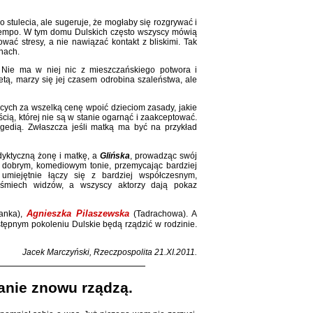
 stulecia, ale sugeruje, że mogłaby się rozgrywać i
 tempo. W tym domu Dulskich często wszyscy mówią
wać stresy, a nie nawiązać kontakt z bliskimi. Tak
inach.
 Nie ma w niej nic z mieszczańskiego potwora i
ietą, marzy się jej czasem odrobina szaleństwa, ale
ących za wszelką cenę wpoić dzieciom zasady, jakie
cią, której nie są w stanie ogarnąć i zaakceptować.
gedią. Zwłaszcza jeśli matką ma być na przykład
dyktyczną żonę i matkę, a
Glińska
, prowadząc swój
 w dobrym, komediowym tonie, przemycając bardziej
 umiejętnie łączy się z bardziej współczesnym,
 uśmiech widzów, a wszyscy aktorzy dają pokaz
Agnieszka Pilaszewska
anka),
(Tadrachowa). A
tępnym pokoleniu Dulskie będą rządzić w rodzinie.
Jacek Marczyński, Rzeczpospolita 21.XI.2011.
anie znowu rządzą.