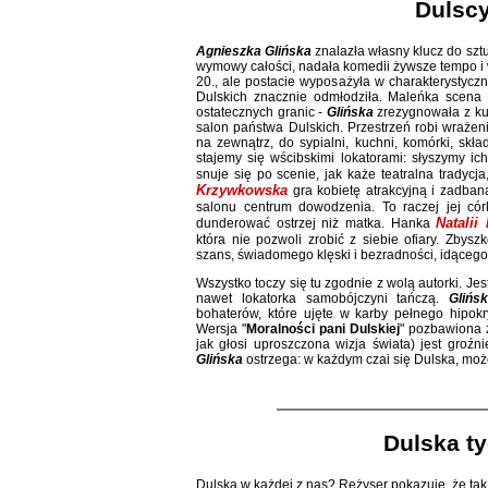
Dulscy
Agnieszka Glińska
znalazła własny klucz do sztu
wymowy całości, nadała komedii żywsze tempo i 
20., ale postacie wyposażyła w charakterystyc
Dulskich znacznie odmłodziła. Maleńka scena 
ostatecznych granic -
Glińska
zrezygnowała z kul
salon państwa Dulskich. Przestrzeń robi wrażeni
na zewnątrz, do sypialni, kuchni, komórki, skła
stajemy się wścibskimi lokatorami: słyszymy ic
snuje się po scenie, jak każe teatralna tradyc
Krzywkowska
gra kobietę atrakcyjną i zadbaną
salonu centrum dowodzenia. To raczej jej cór
Natalii
dunderować ostrzej niż matka. Hanka
która nie pozwoli zrobić z siebie ofiary. Zbys
szans, świadomego klęski i bezradności, idącego
Wszystko toczy się tu zgodnie z wolą autorki. Jes
nawet lokatorka samobójczyni tańczą.
Glińs
bohaterów, które ujęte w karby pełnego hipokr
Wersja "
Moralności pani Dulskiej
" pozbawiona z
jak głosi uproszczona wizja świata) jest groźn
Glińska
ostrzega: w każdym czai się Dulska, może
Dulska t
Dulska w każdej z nas? Reżyser pokazuje, że tak