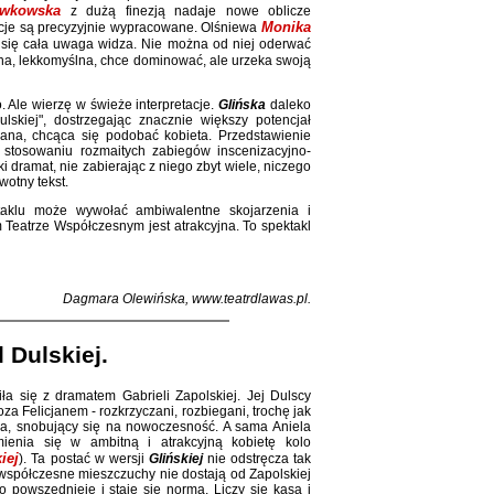
ywkowska
z dużą finezją nadaje nowe oblicze
Monika
mocje są precyzyjnie wypracowane. Olśniewa
ia się cała uwaga widza. Nie można od niej oderwać
zna, lekkomyślna, chce dominować, ale urzeka swoją
 Ale wierzę w świeże interpretacje.
Glińska
daleko
lskiej", dostrzegając znacznie większy potencjał
bana, chcąca się podobać kobieta. Przedstawienie
stosowaniu rozmaitych zabiegów inscenizacyjno-
 dramat, nie zabierając z niego zbyt wiele, niczego
wotny tekst.
ktaklu może wywołać ambiwalentne skojarzenia i
Teatrze Współczesnym jest atrakcyjna. To spektakl
Dagmara Olewińska, www.teatrdlawas.pl.
 Dulskiej.
a się z dramatem Gabrieli Zapolskiej. Jej Dulscy
za Felicjanem - rozkrzyczani, rozbiegani, trochę jak
a, snobujący się na nowoczesność. A sama Aniela
mienia się w ambitną i atrakcyjną kobietę kolo
iej
). Ta postać w wersji
Glińskiej
nie odstręcza tak
 współczesne mieszczuchy nie dostają od Zapolskiej
o powszednieje i staje się normą. Liczy się kasa i