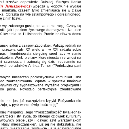
 niż trzeźwe odpowiedzi Dulskiej. Służąca Hanka
in Januszkiewicz
) wpędza w kłopoty, nie wydaje
smarkula, czasem tylko zmieniająca się w zjawę
zka. Obrazka na tyle sztampowego i odrealnionego,
 z nim liczyć.
 wyszukanego gustu, ale za to ma rację. Czasy są
tki, jak i poziom życiowego dramatyzmu. Na ulicę
 10 kwietnia, to 11 listopada. Pranie brudów w domu
ański salon z czasów Zapolskiej. Patrząc jednak na
 przeżyła cały XX wiek, a i w XXI radziła sobie
pacji, kombinowała cielęcinę spod lady w stanie
etem. Worki bielizny, które nieustannie wnosi na
i czynnościami zajmują się dziś nieustannie na
rowych poradników Anthea Turner ("Perfekcyjna pani
kanych mieszczan pocieszycielski komunikat. Dba
h do zaakceptowania. Wplata w spektakl mnóstwo
erywniki czy sygnalizowane wyraźnie projekcjami i
ko jasne. Powstało perfekcyjnie zrealizowane
ie, nie jest już narzędziem krytyki. Reżyserka nie
urżuje, w pysk wam mówię litość moję".
iej inteligencji. Jego "mieszczańskość" była jednak
rtości i styl życia, do którego człowiek kulturalny
ływowych plebejuszy i dawać azyl warszawiakom
klasy mieszczańskiej", już jej nie dokształca, nie
traszni mieszczanie, zostawcie już te egzystencjalne