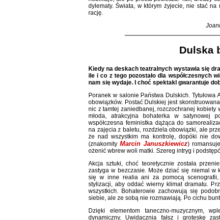
dylematy. Świata, w którym żyjecie, nie stać na
rację.
Joan
Dulska 
Kiedy na deskach teatralnych wystawia się dra
ile i co z tego pozostało dla współczesnych 
nam się wydaje. I choć spektakl gwarantuje dob
Poranek w salonie Państwa Dulskich. Tytułowa 
obowiązków. Postać Dulskiej jest skonstruowana
nic z tamtej zaniedbanej, rozczochranej kobiety
młoda, atrakcyjna bohaterka w satynowej 
współczesna feministka dążąca do samorealiza
na zajęcia z baletu, rozdziela obowiązki, ale pr
że nad wszystkim ma kontrolę, dopóki nie dow
Marcin Januszkiewicz
(znakomity
) romansuje
ożenić wbrew woli matki. Szereg intryg i podstę
Akcja sztuki, choć teoretycznie została przen
zastyga w bezczasie. Może dziać się niemal w
się w inne realia ani za pomocą scenografii,
stylizacji, aby oddać wierny klimat dramatu. Pr
wszystkich. Bohaterowie zachowują się podob
siebie, ale ze sobą nie rozmawiają. Po cichu bu
Dzięki elementom taneczno-muzycznym, wple
dynamiczny. Uwidacznia fałsz i groteskę zast