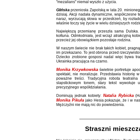
"mezalians" niemal wyszło z użycia.
Glińska
przeniosła Zapolską w lata 20. minionego
dzisiaj. Akcji nadała dynamiczne, współczesne
naraz, wyrzucają słowa w przestrzeń, by rozłado
właśnie toczy się życie w wielu dzisiejszych rodz
Największą przemianę przeszła sama Dulska.
kołtuna. Odmłodniała, jest wciąż atrakcyjną kob
przecież jej obowiązkiem pozostaje rodzina.
W naszym świecie nie brak takich kobiet, pragn
im przekazano. To jest obrona przed rzeczywistoś
Dziecko zrobione gosposi nadal więc bywa tra
Ukrainka pracująca na czarno.
Monika Krzywkowska
świetnie portretuje apo
spektakl, nie moralizuje. Przedstawia historię
poważne treści. Tradycyjna robota teatralna
slapstickowym tonem, stary tekst wywołuje
precyzyjnego współdziałania.
Natalia Rybicka
Dominują jednak kobiety:
(H
Monika Pikuła
jako Hesia pokazuje, że i w nas
Mężczyźni nie mają nic do powiedzenia.
Straszni mieszcz