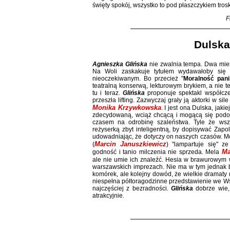
święty spokój, wszystko to pod płaszczykiem troski
F
Dulska
Agnieszka Glińska
nie zwalnia tempa. Dwa mies
Na Woli zaskakuje tytułem wydawałoby się 
nieoczekiwanym. Bo przecież "
Moralność pani
teatralną konserwą, lekturowym brykiem, a nie 
tu i teraz.
Glińska
proponuje spektakl współcze
przeszła lifting. Zazwyczaj grały ją aktorki w si
Monika Krzywkowska
. I jest ona Dulska, jak
zdecydowaną, wciąż chcącą i mogącą się podo
czasem na odrobinę szaleństwa. Tyle że wsz
reżyserką zbyt inteligentną, by dopisywać Zapo
udowadniając, że dotyczy on naszych czasów. Mot
Marcin Januszkiewicz
(
) "lampartuje się" 
Ma
godność i tanio milczenia nie sprzeda. Mela
ale nie umie ich znaleźć. Hesia w brawurowym
warszawskich imprezach. Nie ma w tym jednak 
komórek, ale kolejny dowód, że wielkie dramaty n
niespełna półtoragodzinne przedstawienie we W
najczęściej z bezradności.
Glińska
dobrze wie,
atrakcyjnie.