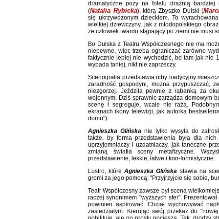
dramatyczne pozy na fotelu drażnią bardziej
Natalia Rybicka
Marc
(
), którą Zbyszko Dulski (
się ukrzywdzonym dzieckiem. To wyrachowana 
wielkiej dziewczyny, jak z młodopolskiego obra
że człowiek twardo stąpający po ziemi nie musi się
Bo Dulska z Teatru Współczesnego nie ma może
niepewne, więc trzeba ograniczać zarówno wyda
faktycznie lepiej nie wychodzić, bo tam jak nie
wypada taniej, nikt nie zaprzeczy.
Scenografia przedstawia niby tradycyjny mieszcz
zaradność gospodyni, można przypuszczać, że
niezgorzej. Jeździła pewnie z rąbanką za oku
wojennym. Dziś sprawnie zarządza domowym budż
scenę i segreguje, wcale nie rażą. Podobnym
ekranach ikony telewizji, jak autorka bestselle
domu").
Agnieszka Glińska
nie tylko wysyła do zatros
także, by forma przedstawienia była dla nic
uprzyjemniaczy i uzdatniaczy, jak taneczne prz
zmianą światła sceny metafizyczne. Wszyst
przedstawienie, lekkie, łatwe i kon-formistyczne.
Lustro, które
Agnieszka Glińska
stawia na scen
gromi za jego pomocą: "Przyjrzyjcie się sobie, b
Teatr Współczesny zawsze był sceną wielkomiejsk
raczej synonimem "wyższych sfer". Prezentował wa
powinien aspirować. Chciał wychowywać nap
zasiedziałym. Kierując swój przekaz do "nowej 
nobilituje, ale po prostu pociesza. Tak, drodzy s