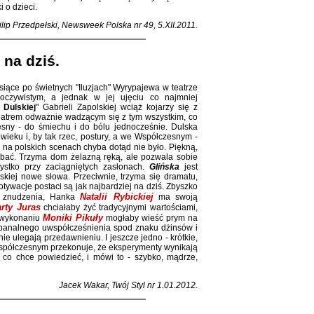
 o dzieci.
ilip Przedpełski, Newsweek Polska nr 49, 5.XII.2011.
 na dziś.
iące po świetnych "Iluzjach" Wyrypajewa w teatrze
oczywistym, a jednak w jej ujęciu co najmniej
 Dulskiej
" Gabrieli Zapolskiej wciąż kojarzy się z
teatrem odważnie wadzącym się z tym wszystkim, co
sny - do śmiechu i do bólu jednocześnie. Dulska
le wieku i, by tak rzec, postury, a we Współczesnym -
iej na polskich scenach chyba dotąd nie było. Piękną,
bać. Trzyma dom żelazną ręką, ale pozwala sobie
ystko przy zaciągniętych zasłonach.
Glińska
jest
lskiej nowe słowa. Przeciwnie, trzyma się dramatu,
ywacje postaci są jak najbardziej na dziś. Zbyszko
Natalii Rybickiej
ze znudzenia, Hanka
ma swoją
rty Juras
chciałaby żyć tradycyjnymi wartościami,
Moniki Pikuły
 wykonaniu
mogłaby wieść prym na
banalnego uwspółcześnienia spod znaku dżinsów i
ie ulegają przedawnieniu. I jeszcze jedno - krótkie,
spółczesnym przekonuje, że eksperymenty wynikają
 co chce powiedzieć, i mówi to - szybko, mądrze,
Jacek Wakar, Twój Styl nr 1.01.2012.