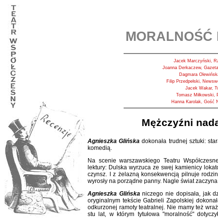
MORALNOŚĆ P
Jacek Marczyński, Rz
Joanna Derkaczew, Gazeta
Dagmara Olewińska
Filip Przedpełski, Newsw
Jacek Wakar, Tw
Tomasz Miłkowski, P
Hanna Karolak, Gość N
Mężczyźni nada
Agnieszka Glińska
dokonała trudnej sztuki: star
komedią.
Na scenie warszawskiego Teatru Współczesneg
lektury: Dulska wyrzuca ze swej kamienicy lokato
czynsz. I z żelazną konsekwencją pilnuje rodzin
wyrosły na porządne panny. Nagle świat zaczyna s
Agnieszka Glińska
niczego nie dopisała, jak dz
oryginalnym tekście Gabrieli Zapolskiej dokonał
odkurzonej ramoty teatralnej. Nie mamy też wr
stu lat, w którym tytułowa "moralność" dotycz