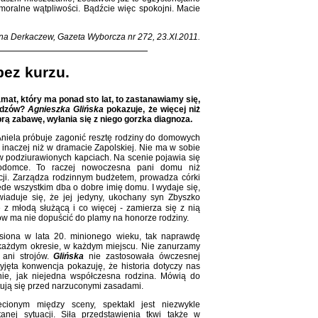
 moralne wątpliwości. Bądźcie więc spokojni. Macie
na Derkaczew, Gazeta Wyborcza nr 272, 23.XI.2011.
bez kurzu.
mat, który ma ponad sto lat, to zastanawiamy się,
widzów?
Agnieszka Glińska
pokazuje, że więcej niż
rą zabawę, wyłania się z niego gorzka diagnoza.
Aniela próbuje zagonić resztę rodziny do domowych
 inaczej niż w dramacie Zapolskiej. Nie ma w sobie
 w podziurawionych kapciach. Na scenie pojawia się
podomce. To raczej nowoczesna pani domu niż
cji. Zarządza rodzinnym budżetem, prowadza córki
zede wszystkim dba o dobre imię domu. I wydaje się,
iaduje się, że jej jedyny, ukochany syn Zbyszko
 z młodą służącą i co więcej - zamierza się z nią
pów ma nie dopuścić do plamy na honorze rodziny.
iesiona w lata 20. minionego wieku, tak naprawdę
 każdym okresie, w każdym miejscu. Nie zanurzamy
 ani strojów.
Glińska
nie zastosowała ówczesnej
zyjęta konwencja pokazuję, że historia dotyczy nas
nie, jak niejedna współczesna rodzina. Mówią do
ntują się przed narzuconymi zasadami.
cionym między sceny, spektakl jest niezwykle
anej sytuacji. Siła przedstawienia tkwi także w