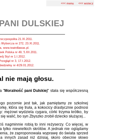
<<< menu
<<< wstecz
ANI DULSKIEJ
eczpospolita 21.XI.2011.
 Wyborcza nr 272, 23.XI.2011.
, www.teatrdlawas.pl.
eek Polska nr 49, 5.XII.2011.
ój Styl nr 1.I.2012.
rzegląd nr 3, 17.I.2012.
iedzielny nr 4/29.01.2012.
l nie mają głosu.
a "
Moralność pani Dulskiej
" stała się współczesną
o pozornie jest tak, jak pamiętamy ze szkolnej
rkę, która się truła, a kokocicy drastycznie podnosi
y: mężowi wydziela cygara, córki trzyma krótko, by
ię walić, bo syn Zbyszko zrobił dziecko służącej...
iś nagminnie robią to inni reżyserzy. Co więcej, w
a tylko niewielkich skrótów. A jednak nie oglądamy
ażenia, że zaproponowała wyprawę do świata sprzed
yła innych zasad niż dzisiaj, skoro obecnie słowo