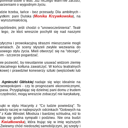
przypomniał sobie o was. Już niczego wam nie zarzuci,
i marzeniami o wygodnym życiu.
dzie trzeba, tańce - bez przesady. Dla ambitnych -
Monika Krzywkowska
ystkim: pani Dulska (
), na
ką wyrozumiałością.
opólśredni, jeśli chodzi o "unowocześnienia". Teatr
 tego, że ktoś wreszcie pochylił się nad naszymi
ytyczna i prowokacyjną straszni mieszczanie mogli
 serialach. Ze sceny słyszeli zwykle wezwania do
sowego stylu życia. Mieli otworzyć się na "obcego",
em - szczerze pogardzać.
bie pozwolić, by nieustannie usuwać widzom ziemię
płacalnego kołtuna zawalczyć. W końcu teatralnych
żkowe) i prawdziwi koneserzy sztuki (wejściówki lub
ii
Agnieszki Glińskiej
nadaje się więc idealnie na
o zaniepokojeni - czy to prognozami ekonomicznymi,
 pasa. Przyglądając się dzielnej pani domu z trudem
szczędności, mogą wreszcie zobaczyć nie karykaturę,
żujki w stylu Hiacynty z "Co ludzie powiedzą". To
należy raczej w najlepszych odcinkach "Gotowych na
 z Kate Winslet. Młodsza i bardziej schludna, niż to
taje się godna sympatii i podziwu. Nie ona budzi
 Kwiatkowska
), która trując się w imię wyższych
 Zwiewny chód niedoszłej samobójczyni, jej szepty i