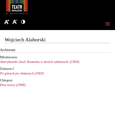
Wojciech Alaborski
Archiwum
Młodzieniec
Amerykański ideał. Komedia w dwóch odsłonach. (1969)
Żołnierz I
Po górach po chmurach (1969)
Chłopiec
Dwa teatry (1968)