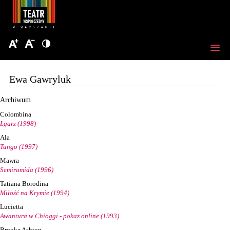
Ewa Gawryluk
Archiwum
Colombina
Łgarz (1998)
Ala
Tango (1997)
Mawra
Semiramida (1996)
Tatiana Borodina
Miłość na Krymie (1994)
Lucietta
Awantura w Chioggi - pokaz online (1993)
Brooke Ashton