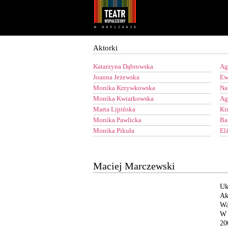
Youtube
Facebook
Aktorki
Katarzyna Dąbrowska
Ag
Joanna Jeżewska
Ew
Monika Krzywkowska
Na
Monika Kwiatkowska
Ag
Marta Lipińska
Ki
Monika Pawlicka
Ba
Monika Pikuła
El
Maciej Marczewski
Uk
Ak
Wa
W 
20