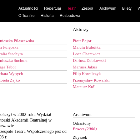
Aktualności
Repertuar
Teatr
Zespół
Archiwum
Bilety
V
O Teatrze
Historia
Rozbudowa
Aktorzy
nieszka Pilaszewska
Piotr Bajor
a Porębska
Marcin Bubółka
talia Stachyra
Leon Charewicz
nieszka Suchora
Dariusz Dobkowski
nga Tabor
Mariusz Jakus
rbara Wypych
Filip Kowalczyk
żbieta Zajko
Przemysław Kowalski
Mateusz Król
ończył w 2002 roku Wydział
Archiwum
torski Akademii Teatralnej w
Oskarżony
rszawie.
Proces (2008)
zespole Teatru Współczesnego jest od
03 r.
Zbyszek