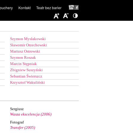
ouchery
Kontakt
Teatr bez barier
Szymon Mysłakowski
Sławomir Orzechowski
Mariusz Ostrowski
Szymon Roszak
Marcin Stępniak
Zbigniew Suszyński
Sebastian Świerszcz
Krzysztof Wakuliński
Sergiusz
Wasza ekscelencja (2006)
Fotograf
Transfer (2005)