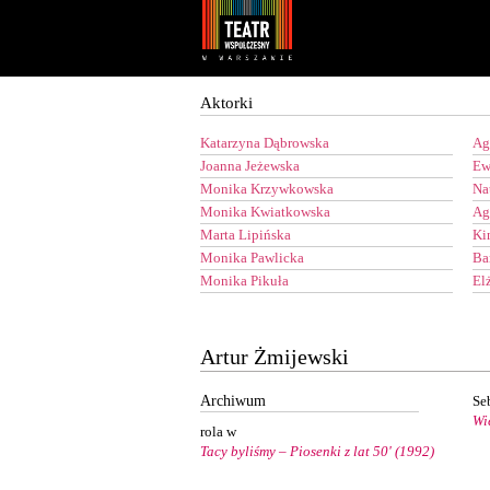
Youtube
Facebook
Aktorki
Katarzyna Dąbrowska
Ag
Joanna Jeżewska
Ew
Monika Krzywkowska
Na
Monika Kwiatkowska
Ag
Marta Lipińska
Ki
Monika Pawlicka
Ba
Monika Pikuła
El
Artur Żmijewski
Archiwum
Se
Wi
rola w
Tacy byliśmy – Piosenki z lat 50' (1992)