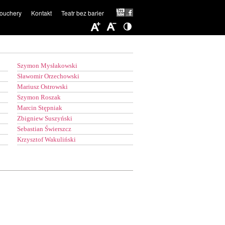
ouchery
Kontakt
Teatr bez barier
Szymon Mysłakowski
Sławomir Orzechowski
Mariusz Ostrowski
Szymon Roszak
Marcin Stępniak
Zbigniew Suszyński
Sebastian Świerszcz
Krzysztof Wakuliński