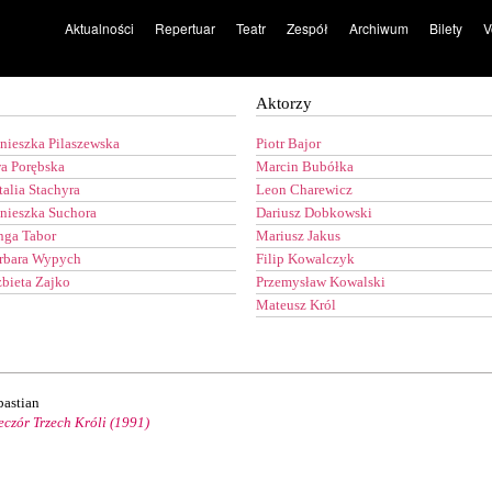
Aktualności
Repertuar
Teatr
Zespół
Archiwum
Bilety
V
Aktorzy
nieszka Pilaszewska
Piotr Bajor
a Porębska
Marcin Bubółka
talia Stachyra
Leon Charewicz
nieszka Suchora
Dariusz Dobkowski
nga Tabor
Mariusz Jakus
rbara Wypych
Filip Kowalczyk
żbieta Zajko
Przemysław Kowalski
Mateusz Król
bastian
eczór Trzech Króli (1991)