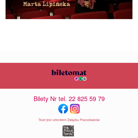
Bilety Nr tel. 22 825 59 79
Teatr jest członkiem Związku Pracodawców