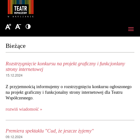
Bieżące
Rozstrzygnięcie konkursu na projekt graficzny i funkcjonlany
strony internetowej
15.12.2024
Z przyjemnością informujemy o rozstrzygnięciu konkursu ogłoszonego
na projekt graficzny i funkcjonalny strony internetowej dla Teatru
Współczesnego.
rozwiń wiadomość »
Premiera spektaklu "Cud, że jeszcze żyjemy"
09.12.2024