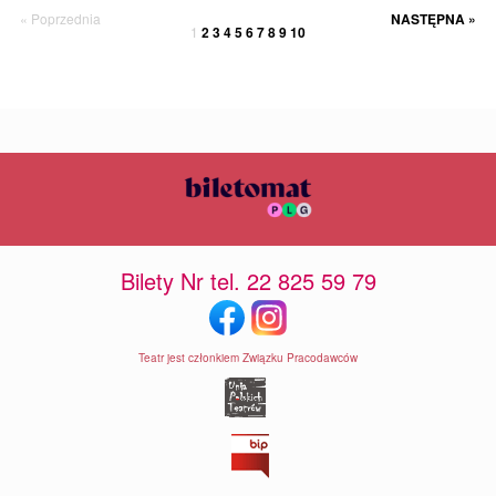
« Poprzednia
NASTĘPNA »
1
2
3
4
5
6
7
8
9
10
Bilety Nr tel. 22 825 59 79
Teatr jest członkiem Związku Pracodawców