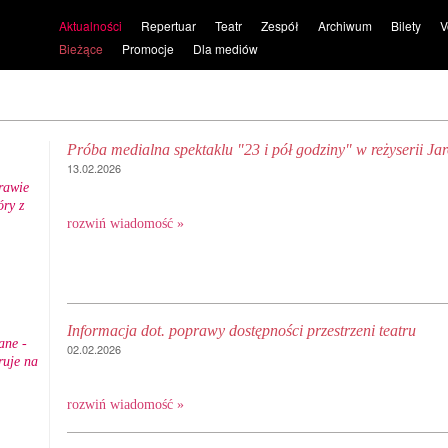
Aktualności
Repertuar
Teatr
Zespół
Archiwum
Bilety
V
Bieżące
Promocje
Dla mediów
Próba medialna spektaklu "23 i pół godziny" w reżyserii J
13.02.2026
rawie
ry z
.
rozwiń wiadomość »
Informacja dot. poprawy dostępności przestrzeni teatru
ane -
02.02.2026
ruje na
rozwiń wiadomość »