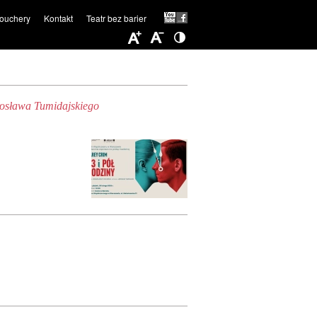
ouchery
Kontakt
Teatr bez barier
arosława Tumidajskiego