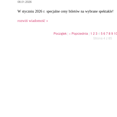
08.01.2026
W styczniu 2026 r. specjalne ceny biletów na wybrane spektakle!
rozwiń wiadomość »
Początek
|
« Poprzednia
|
1
2
3
4
5
6
7
8
9
1
Strona 4 z 85