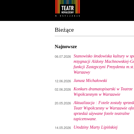
Youtube
Facebook
Bieżące
Najnowsze
06.07.2026
Stanowisko środowiska kultury w sp
rezygnacji Aldony Machnowskiej-Gó
funkcji Zastępczyni Prezydenta m.st
Warszawy
12.06.2026
Janusz Michałowski
02.06.2026
Konkurs dramatopisarski w Teatrze
Współczesnym w Warszawie
20.05.2026
Aktualizacja : Fotele zostały sprzed
Teatr Współczesny w Warszawie ofe
sprzedaż używane fotele teatralne
tapicerowane.
14.05.2026
Urodziny Marty Lipińskiej