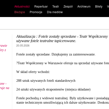
Aktualności
Repertuar
Teatr
Zespół
Archiwum
Bilety
V
Bieżące
Promocje
Dla mediów
Aktualizacja : Fotele zostały sprzedane - Teatr Współczesn
używane fotele teatralne tapicerowane.
20.05.2026
rawie
ry z
.
Fotele zostały sprzedane. Dziękujemy za zainteresowanie.
?Teatr Współczesny w Warszawie oferuje na sprzedaż używane fotel
W skład oferty wchodzi:
288 sztuk używanych foteli standardowych
ane -
ruje na
24 sztuki używanych strapontenów (miejsca składane)
Fotele pochodzą z widowni teatralnej. Były użytkowane i posiadają
stanie technicznym umożliwiającą ich dalsze użytkowanie. Doskonal