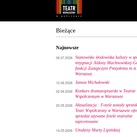
Youtube
Facebook
Bieżące
Najnowsze
06.07.2026
Stanowisko środowiska kultury w sp
rezygnacji Aldony Machnowskiej-Gó
funkcji Zastępczyni Prezydenta m.st
Warszawy
12.06.2026
Janusz Michałowski
02.06.2026
Konkurs dramatopisarski w Teatrze
Współczesnym w Warszawie
20.05.2026
Aktualizacja : Fotele zostały sprzed
Teatr Współczesny w Warszawie ofe
sprzedaż używane fotele teatralne
tapicerowane.
14.05.2026
Urodziny Marty Lipińskiej