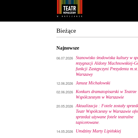
Youtube
Facebook
Bieżące
Najnowsze
06.07.2026
Stanowisko środowiska kultury w sp
rezygnacji Aldony Machnowskiej-Gó
funkcji Zastępczyni Prezydenta m.st
Warszawy
12.06.2026
Janusz Michałowski
02.06.2026
Konkurs dramatopisarski w Teatrze
Współczesnym w Warszawie
20.05.2026
Aktualizacja : Fotele zostały sprzed
Teatr Współczesny w Warszawie ofe
sprzedaż używane fotele teatralne
tapicerowane.
14.05.2026
Urodziny Marty Lipińskiej