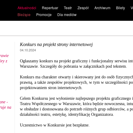
Aktualności
Repertuar
Teatr
Zespół
Archiwum
Bilety
V
Bieżące
Promocje
Dla mediów
Konkurs na projekt strony internetowej
04.10.2024
rawie
ry z
Ogłaszamy konkurs na projekt graficzny i funkcjonalny serwisu i
.
Warszawie. Szczegóły do pobrania w załącznikach pod tekstem.
Konkurs ma charakter otwarty i skierowany jest do osób fizyczny
prawną, a także zespołów projektowych, w tym w szczególności p
projektowaniem stron internetowych.
Celem Konkursu jest wyłonienie najlepszego projektu graficznego 
ane -
Teatru Współczesnego w Warszawie, która będzie nowoczesna, intu
ruje na
w obsłudze i dostosowana do potrzeb różnych grup odbiorców, a po
działalności teatru, estetykę, identyfikację Organizatora.
Uczestnictwo w Konkursie jest bezpłatne.