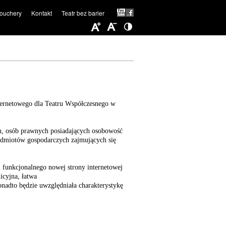
ouchery
Kontakt
Teatr bez barier
nternetowego dla Teatru Współczesnego w
ch, osób prawnych posiadających osobowość
odmiotów gospodarczych zajmujących się
i funkcjonalnego nowej strony internetowej
icyjna, łatwa
nadto będzie uwzględniała charakterystykę