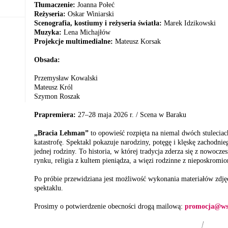
Tłumaczenie:
Joanna Połeć
Reżyseria:
Oskar Winiarski
Scenografia, kostiumy i reżyseria światła:
Marek Idzikowski
Muzyka:
Lena Michajłów
Projekcje multimedialne:
Mateusz Korsak
Obsada:
Przemysław Kowalski
Mateusz Król
Szymon Roszak
Prapremiera:
27–28 maja 2026 r. / Scena w Baraku
„Bracia Lehman”
to opowieść rozpięta na niemal dwóch stuleciach
katastrofę. Spektakl pokazuje narodziny, potęgę i klęskę zachodni
jednej rodziny. To historia, w której tradycja zderza się z nowocz
rynku, religia z kultem pieniądza, a więzi rodzinne z nieposkromio
Po próbie przewidziana jest możliwość wykonania materiałów zdj
spektaklu.
Prosimy o potwierdzenie obecności drogą mailową:
promocja@wsp