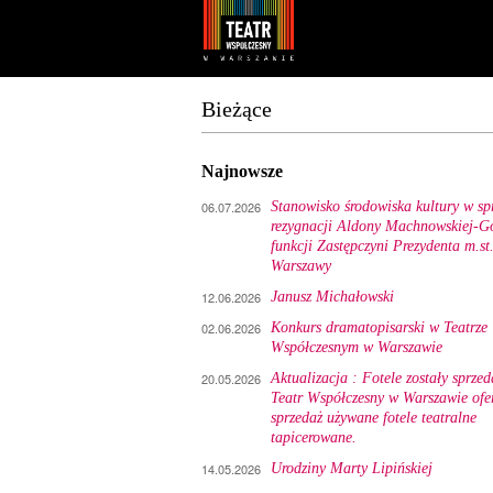
Youtube
Facebook
Bieżące
Najnowsze
06.07.2026
Stanowisko środowiska kultury w sp
rezygnacji Aldony Machnowskiej-Gó
funkcji Zastępczyni Prezydenta m.st
Warszawy
12.06.2026
Janusz Michałowski
02.06.2026
Konkurs dramatopisarski w Teatrze
Współczesnym w Warszawie
20.05.2026
Aktualizacja : Fotele zostały sprzed
Teatr Współczesny w Warszawie ofe
sprzedaż używane fotele teatralne
tapicerowane.
14.05.2026
Urodziny Marty Lipińskiej