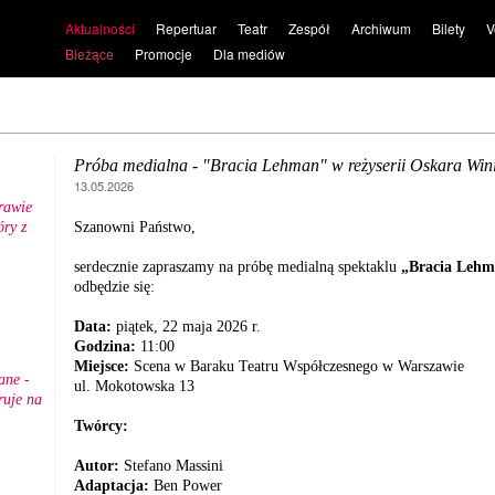
Aktualności
Repertuar
Teatr
Zespół
Archiwum
Bilety
V
Bieżące
Promocje
Dla mediów
Próba medialna - "Bracia Lehman" w reżyserii Oskara Win
13.05.2026
rawie
ry z
Szanowni Państwo,
.
serdecznie zapraszamy na próbę medialną spektaklu
„Bracia Leh
odbędzie się:
Data:
piątek, 22 maja 2026 r.
Godzina:
11:00
Miejsce:
Scena w Baraku Teatru Współczesnego w Warszawie
ane -
ul. Mokotowska 13
ruje na
Twórcy:
Autor:
Stefano Massini
Adaptacja:
Ben Power