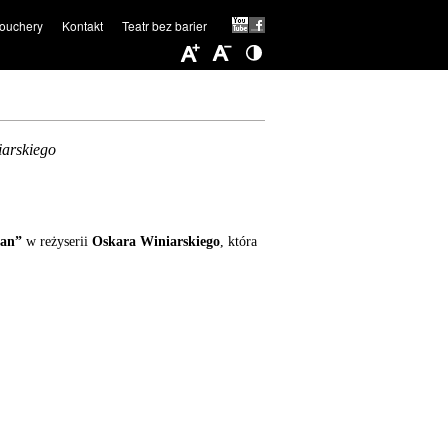
ouchery
Kontakt
Teatr bez barier
iarskiego
man”
w reżyserii
Oskara Winiarskiego
, która