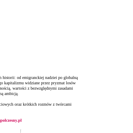
 historii: od emigranckiej nadziei po globalną
ego kapitalizmu widziane przez pryzmat losów
esnością, wartości z bezwzględnymi zasadami
ną ambicją.
ęciowych oraz krótkich rozmów z twórcami
olczesny.pl