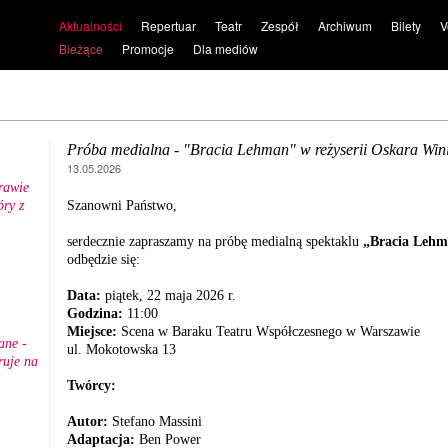
Aktualności
Repertuar
Teatr
Zespół
Archiwum
Bilety
V
Bieżące
Promocje
Dla mediów
Próba medialna - "Bracia Lehman" w reżyserii Oskara Win
13.05.2026
rawie
ry z
Szanowni Państwo,
.
serdecznie zapraszamy na próbę medialną spektaklu
„Bracia Leh
odbędzie się:
Data:
piątek, 22 maja 2026 r.
Godzina:
11:00
Miejsce:
Scena w Baraku Teatru Współczesnego w Warszawie
ane -
ul. Mokotowska 13
ruje na
Twórcy:
Autor:
Stefano Massini
Adaptacja:
Ben Power