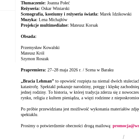
Tłumaczenie:
Joanna Połeć
Reżyseria:
Oskar Winiarski
Scenografia, kostiumy i reżyseria światła:
Marek Idzikowski
Muzyka:
Lena Michajłów
Projekcje multimedialne:
Mateusz Korsak
Obsada:
Przemysław Kowalski
Mateusz Król
Szymon Roszak
Prapremiera:
27–28 maja 2026 r. / Scena w Baraku
„Bracia Lehman”
to opowieść rozpięta na niemal dwóch stuleciach
katastrofę. Spektakl pokazuje narodziny, potęgę i klęskę zachodni
jednej rodziny. To historia, w której tradycja zderza się z nowocz
rynku, religia z kultem pieniądza, a więzi rodzinne z nieposkromio
Po próbie przewidziana jest możliwość wykonania materiałów zdj
spektaklu.
Prosimy o potwierdzenie obecności drogą mailową:
promocja@wsp