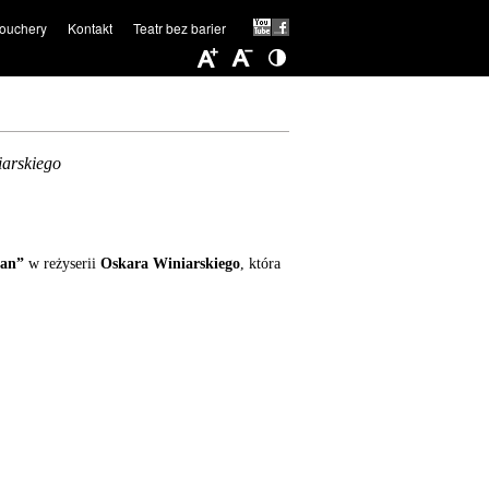
ouchery
Kontakt
Teatr bez barier
iarskiego
man”
w reżyserii
Oskara Winiarskiego
, która