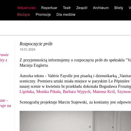
Aktualności
Repertuar
Teatr
Zespół
Archiwum
Bilety
V
Bieżące
Promocje
Dla mediów
Rozpoczęcie prób
19.01.2024
rawie
ry z
Z przyjemnością informujemy o rozpoczęciu prób do spektaklu "Van
.
Macieja Englerta.
Autorka tekstu - Valérie Fayolle jest pisarką i dziennikarką „Vanit
sceniczny. Premiera sztuki miała miejsce w paryskim Le Pépinière 
naszej scenie w kwietniu br.przekładu dokonała Bogusława Frosztę
Lipińska
,
Monika Pikuła
,
Barbara Wypych
,
Mateusz Król
,
Szymon
ane -
Scenografię projektuje Marcin Stajewski, za kostiumy jest odpowi
ruje na