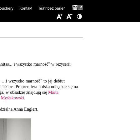
ouchery
Kontakt
Teatr bez barier
itas... i wszystko marność" w reżyserii
as …i wszystko marność” to jej debiut
Théâtre. Prapremiera polska odbędzie się na
ga, w obsadzie znajdują się
Marta
 Mysłakowski
.
edzialna Anna Englert.