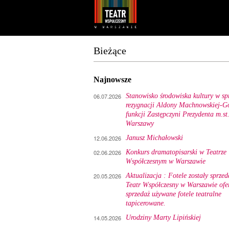
Youtube
Facebook
Bieżące
Najnowsze
06.07.2026
Stanowisko środowiska kultury w sp
rezygnacji Aldony Machnowskiej-Gó
funkcji Zastępczyni Prezydenta m.st
Warszawy
12.06.2026
Janusz Michałowski
02.06.2026
Konkurs dramatopisarski w Teatrze
Współczesnym w Warszawie
20.05.2026
Aktualizacja : Fotele zostały sprzed
Teatr Współczesny w Warszawie ofe
sprzedaż używane fotele teatralne
tapicerowane.
14.05.2026
Urodziny Marty Lipińskiej