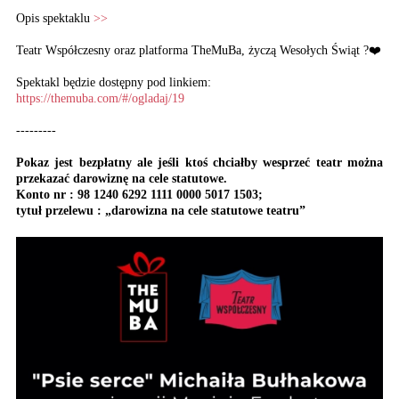
Opis spektaklu
>>
Teatr Współczesny oraz platforma TheMuBa, życzą Wesołych Świąt ?❤️
Spektakl będzie dostępny pod linkiem:
https://themuba.com/#/ogladaj/19
---------
Pokaz jest bezpłatny ale jeśli ktoś chciałby wesprzeć teatr można
przekazać darowiznę na cele statutowe.
Konto nr : 98 1240 6292 1111 0000 5017 1503;
tytuł przelewu : „darowizna na cele statutowe teatru”