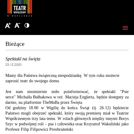
Bieżące
Spektakl na święta
23.12.2020
Mamy dla Państwa świąteczną niespodziankę. W tym roku możecie
zaprosić teatr do swojego domu.
Jest nam niezmiernie miło poinformować, że spektakl "Psie
serce" Michaiła Bułhakowa w reż. Macieja Englerta, będzie dostępny za
darmo, na platformie TheMuBa przez Święta.
Od godziny 18.00 w Wigilię do końca Świąt (tj. 26.12) będziecie
Państwo mogli obejrzeć spektakl, który swoją premierę miał w Teatrze
Współczesnym trzy lata temu. W rolach głównych między innymi Borys
Szyc w podwójnej roli – psa i człowieka oraz Krzysztof Wakuliński jako
Profesor Filip Filipowicz Preobrażeński.