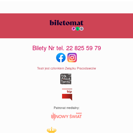
Bilety Nr tel. 22 825 59 79
Teatr jest członkiem Związku Pracodawców
Patronat medialny: