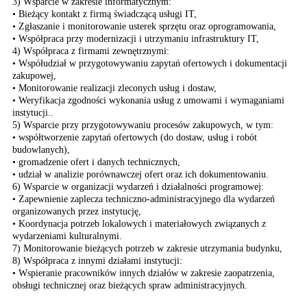
3) Wsparcie w zakresie informatycznym:
• Bieżący kontakt z firmą świadczącą usługi IT,
• Zgłaszanie i monitorowanie usterek sprzętu oraz oprogramowania,
• Współpraca przy modernizacji i utrzymaniu infrastruktury IT,
4) Współpraca z firmami zewnętrznymi:
• Współudział w przygotowywaniu zapytań ofertowych i dokumentacji
zakupowej,
• Monitorowanie realizacji zleconych usług i dostaw,
• Weryfikacja zgodności wykonania usług z umowami i wymaganiami
instytucji..
5) Wsparcie przy przygotowywaniu procesów zakupowych, w tym:
• współtworzenie zapytań ofertowych (do dostaw, usług i robót
budowlanych),
• gromadzenie ofert i danych technicznych,
• udział w analizie porównawczej ofert oraz ich dokumentowaniu.
6) Wsparcie w organizacji wydarzeń i działalności programowej:
• Zapewnienie zaplecza techniczno-administracyjnego dla wydarzeń
organizowanych przez instytucję,
• Koordynacja potrzeb lokalowych i materiałowych związanych z
wydarzeniami kulturalnymi.
7) Monitorowanie bieżących potrzeb w zakresie utrzymania budynku,
8) Współpraca z innymi działami instytucji:
• Wspieranie pracowników innych działów w zakresie zaopatrzenia,
obsługi technicznej oraz bieżących spraw administracyjnych.