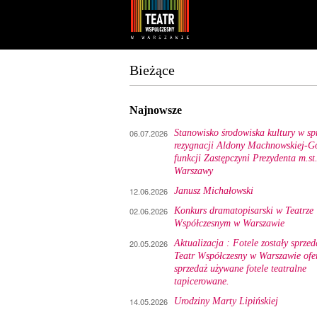
Youtube
Facebook
Bieżące
Najnowsze
06.07.2026
Stanowisko środowiska kultury w sp
rezygnacji Aldony Machnowskiej-Gó
funkcji Zastępczyni Prezydenta m.st
Warszawy
12.06.2026
Janusz Michałowski
02.06.2026
Konkurs dramatopisarski w Teatrze
Współczesnym w Warszawie
20.05.2026
Aktualizacja : Fotele zostały sprzed
Teatr Współczesny w Warszawie ofe
sprzedaż używane fotele teatralne
tapicerowane.
14.05.2026
Urodziny Marty Lipińskiej