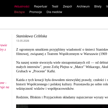
Aktualności
Repertuar
Teatr
Zespół
Archiwum
Bilety
V
Bieżące
Promocje
Dla mediów
Stanisława Celińska
13.05.2026
rawie
ry z
Z ogromnym smutkiem przyjęliśmy wiadomość o śmierci Stanisławy 
.
filmowej, związanej z Teatrem Współczesnym w Warszawie (1969 -
Na naszej scenie stworzyła wiele niezapomnianych ról — od debiu
małych interesów”, przez Zofię Plejtus w „Matce” Witkacego, Akul
Grubach w „Procesie” Kafki.
Każda z tych kreacji była dowodem niezwykłej prawdy, czułości i si
ane -
historii Współczesnego i polskiej kultury. Pozostawiła po sobie ro
ruje na
wdzięczność widzów i współpracowników.
Rodzinie, Bliskim i Przyjaciołom składamy najszczersze wyrazy ws