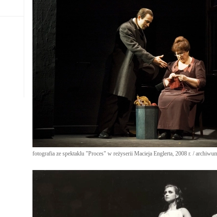
fotografia ze spektaklu "Proces" w reżyserii Macieja Englerta, 2008 r. / archiwum