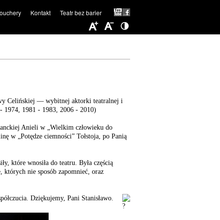
ouchery
Kontakt
Teatr bez barier
Celińskiej — wybitnej aktorki teatralnej i
 1974, 1981 - 1983, 2006 - 2010)
tanckiej Anieli w „Wielkim człowieku do
inę w „Potędze ciemności” Tołstoja, po Panią
ły, które wnosiła do teatru. Była częścią
le, których nie sposób zapomnieć, oraz
półczucia. Dziękujemy, Pani Stanisławo.