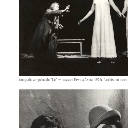
fotografia ze spektaklu "Lir" w reżyserii Erwina Axera, 1974r. / archiwum teatru