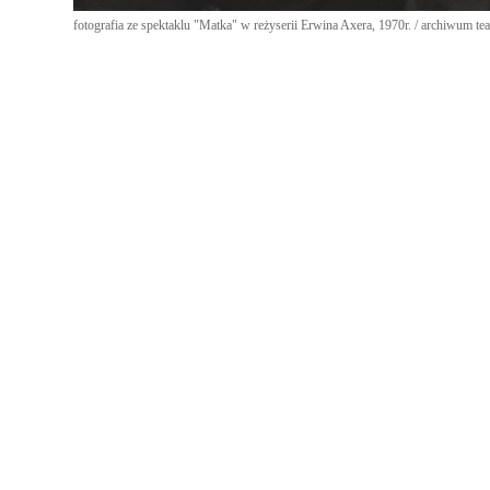
fotografia ze spektaklu "Matka" w reżyserii Erwina Axera, 1970r. / archiwum tea