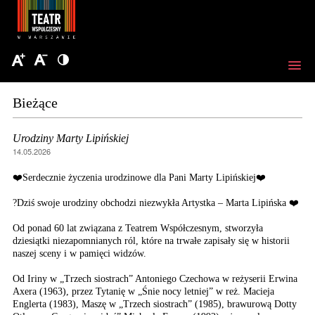
Bieżące
Urodziny Marty Lipińskiej
14.05.2026
❤️Serdecznie życzenia urodzinowe dla Pani Marty Lipińskiej❤️
?Dziś swoje urodziny obchodzi niezwykła Artystka – Marta Lipińska ❤️
Od ponad 60 lat związana z Teatrem Współczesnym, stworzyła
dziesiątki niezapomnianych ról, które na trwałe zapisały się w historii
naszej sceny i w pamięci widzów.
Od Iriny w „Trzech siostrach” Antoniego Czechowa w reżyserii Erwina
Axera (1963), przez Tytanię w „Śnie nocy letniej” w reż. Macieja
Englerta (1983), Maszę w „Trzech siostrach” (1985), brawurową Dotty