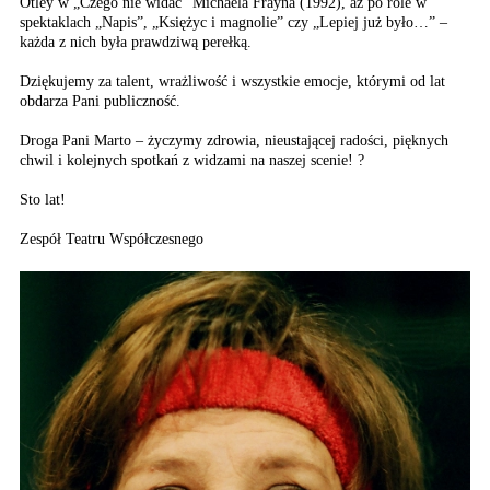
Otley w „Czego nie widać” Michaela Frayna (1992), aż po role w
spektaklach „Napis”, „Księżyc i magnolie” czy „Lepiej już było…” –
każda z nich była prawdziwą perełką.
Dziękujemy za talent, wrażliwość i wszystkie emocje, którymi od lat
obdarza Pani publiczność.
Droga Pani Marto – życzymy zdrowia, nieustającej radości, pięknych
chwil i kolejnych spotkań z widzami na naszej scenie! ?
Sto lat!
Zespół Teatru Współczesnego