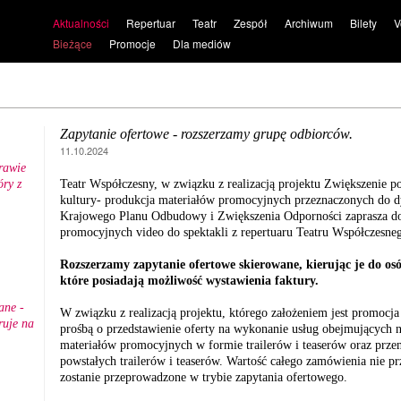
Aktualności
Repertuar
Teatr
Zespół
Archiwum
Bilety
V
Bieżące
Promocje
Dla mediów
Zapytanie ofertowe - rozszerzamy grupę odbiorców.
11.10.2024
rawie
ry z
Teatr Współczesny, w związku z realizacją projektu Zwiększenie po
.
kultury- produkcja materiałów promocyjnych przeznaczonych do d
Krajowego Planu Odbudowy i Zwiększenia Odporności zaprasza do s
promocyjnych video do spektakli z repertuaru Teatru Współczesn
Rozszerzamy zapytanie ofertowe skierowane, kierując je do os
które posiadają możliwość wystawienia faktury.
ane -
W związku z realizacją projektu, którego założeniem jest promocja
ruje na
prośbą o przedstawienie oferty na wykonanie usług obejmujących n
materiałów promocyjnych w formie trailerów i teaserów oraz prze
powstałych trailerów i teaserów. Wartość całego zamówienia nie p
zostanie przeprowadzone w trybie zapytania ofertowego.