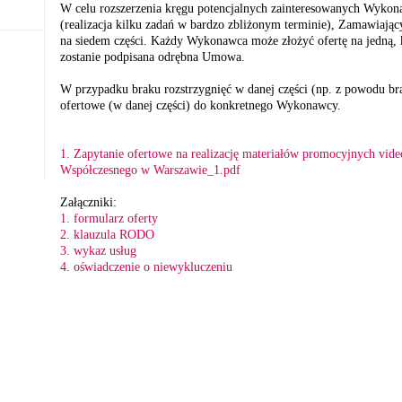
W celu rozszerzenia kręgu potencjalnych zainteresowanych Wyko
(realizacja kilku zadań w bardzo zbliżonym terminie), Zamawiając
na siedem części. Każdy Wykonawca może złożyć ofertę na jedną, k
zostanie podpisana odrębna Umowa.
W przypadku braku rozstrzygnięć w danej części (np. z powodu bra
ofertowe (w danej części) do konkretnego Wykonawcy.
1.
Zapytanie ofertowe na realizację materiałów promocyjnych video
Współczesnego w Warszawie_1.pdf
Załączniki:
1. formularz oferty
2. klauzula RODO
3. wykaz usług
4. oświadczenie o niewykluczeniu