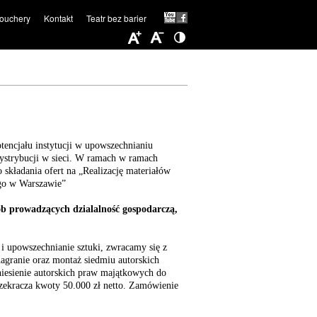
ouchery
Kontakt
Teatr bez barier
tencjału instytucji w upowszechnianiu
ystrybucji w sieci. W ramach w ramach
kładania ofert na „Realizację materiałów
ego w Warszawie”
ób prowadzących dzialalność gospodarczą,
 i upowszechnianie sztuki, zwracamy się z
agranie oraz montaż siedmiu autorskich
niesienie autorskich praw majątkowych do
rzekracza kwoty 50.000 zł netto. Zamówienie