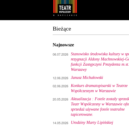
Youtube
Facebook
Bieżące
Najnowsze
06.07.2026
Stanowisko środowiska kultury w sp
rezygnacji Aldony Machnowskiej-Gó
funkcji Zastępczyni Prezydenta m.st
Warszawy
12.06.2026
Janusz Michałowski
02.06.2026
Konkurs dramatopisarski w Teatrze
Współczesnym w Warszawie
20.05.2026
Aktualizacja : Fotele zostały sprzed
Teatr Współczesny w Warszawie ofe
sprzedaż używane fotele teatralne
tapicerowane.
14.05.2026
Urodziny Marty Lipińskiej