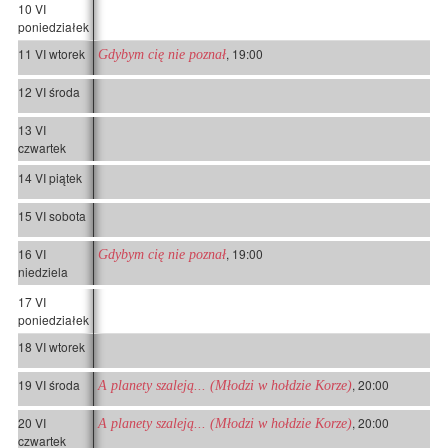
10 VI
poniedziałek
11 VI wtorek
, 19:00
Gdybym cię nie poznał
12 VI środa
13 VI
czwartek
14 VI piątek
15 VI sobota
16 VI
, 19:00
Gdybym cię nie poznał
niedziela
17 VI
poniedziałek
18 VI wtorek
19 VI środa
, 20:00
A planety szaleją... (Młodzi w hołdzie Korze)
20 VI
, 20:00
A planety szaleją... (Młodzi w hołdzie Korze)
czwartek