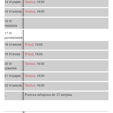
14 VI piątek
, 19:00
Vanitas
15 VI sobota
, 19:00
Vanitas
16 VI
niedziela
17 VI
poniedziałek
18 VI wtorek
, 19:00
Wstyd
19 VI środa
, 19:00
Wstyd
20 VI
, 19:00
Vanitas
czwartek
21 VI piątek
, 19:00
Vanitas
22 VI sobota
, 19:00
Vanitas
...
Przerwa urlopowa do 15 sierpnia.