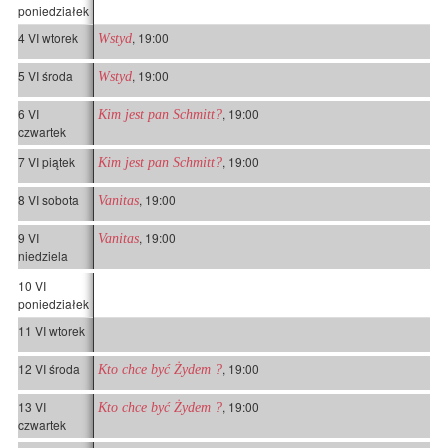
poniedziałek
4 VI wtorek
, 19:00
Wstyd
5 VI środa
, 19:00
Wstyd
6 VI
, 19:00
Kim jest pan Schmitt?
czwartek
7 VI piątek
, 19:00
Kim jest pan Schmitt?
8 VI sobota
, 19:00
Vanitas
9 VI
, 19:00
Vanitas
niedziela
10 VI
poniedziałek
11 VI wtorek
12 VI środa
, 19:00
Kto chce być Żydem ?
13 VI
, 19:00
Kto chce być Żydem ?
czwartek