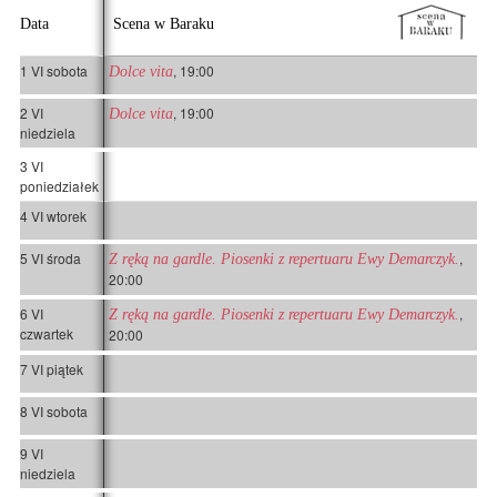
Data
Scena w Baraku
1 VI sobota
, 19:00
Dolce vita
2 VI
, 19:00
Dolce vita
niedziela
3 VI
poniedziałek
4 VI wtorek
5 VI środa
,
Z ręką na gardle. Piosenki z repertuaru Ewy Demarczyk.
20:00
6 VI
,
Z ręką na gardle. Piosenki z repertuaru Ewy Demarczyk.
czwartek
20:00
7 VI piątek
8 VI sobota
9 VI
niedziela