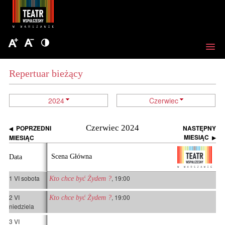
Repertuar bieżący
2024
Czerwiec
Czerwiec 2024
POPRZEDNI
NASTĘPNY
◀
MIESIĄC
MIESIĄC
▶
Scena Główna
Data
1 VI sobota
, 19:00
Kto chce być Żydem ?
2 VI
, 19:00
Kto chce być Żydem ?
niedziela
3 VI