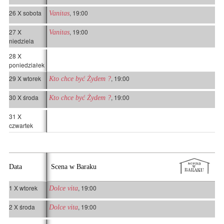
26 X sobota
, 19:00
Vanitas
27 X
, 19:00
Vanitas
niedziela
28 X
poniedziałek
29 X wtorek
, 19:00
Kto chce być Żydem ?
30 X środa
, 19:00
Kto chce być Żydem ?
31 X
czwartek
Data
Scena w Baraku
1 X wtorek
, 19:00
Dolce vita
2 X środa
, 19:00
Dolce vita