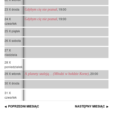
23 X środa
, 19:00
Gdybym cię nie poznał
24 X
, 19:00
Gdybym cię nie poznał
czwartek
25 X piątek
26 X sobota
27 X
niedziela
28 X
poniedziałek
29 X wtorek
, 20:00
A planety szaleją... (Młodzi w hołdzie Korze)
30 X środa
31 X
czwartek
POPRZEDNI MIESIĄC
NASTĘPNY MIESIĄC
◀
▶