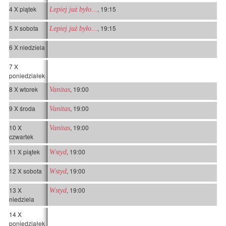
4 X piątek
, 19:15
Lepiej już było...
5 X sobota
, 19:15
Lepiej już było...
6 X niedziela
7 X
poniedziałek
8 X wtorek
, 19:00
Vanitas
9 X środa
, 19:00
Vanitas
10 X
, 19:00
Vanitas
czwartek
11 X piątek
, 19:00
Wstyd
12 X sobota
, 19:00
Wstyd
13 X
, 19:00
Wstyd
niedziela
14 X
poniedziałek