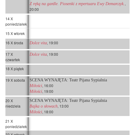
,
Z ręką na gardle. Piosenki z repertuaru Ewy Demarczyk.
20:00
14 X
poniedziałek
15 X wtorek
16 X środa
, 19:00
Dolce vita
17 X
, 19:00
Dolce vita
czwartek
18 X piątek
19 X sobota
SCENA WYNAJĘTA: Teatr Pijana Sypialnia
, 16:00
Miłości
, 19:00
Miłości
20 X
SCENA WYNAJĘTA: Teatr Pijana Sypialnia
niedziela
, 13:00
Bajka o słowach
, 18:00
Miłości
21 X
poniedziałek
22 X wtorek