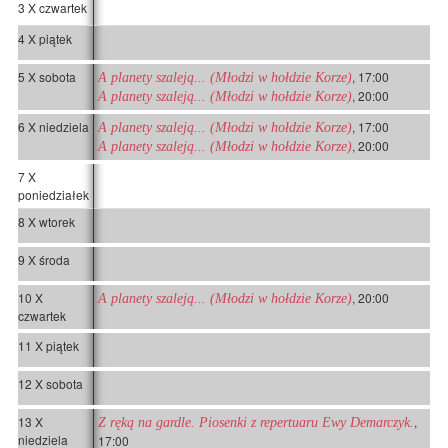
3 X czwartek
4 X piątek
5 X sobota
, 17:00
A planety szaleją... (Młodzi w hołdzie Korze)
, 20:00
A planety szaleją... (Młodzi w hołdzie Korze)
6 X niedziela
, 17:00
A planety szaleją... (Młodzi w hołdzie Korze)
, 20:00
A planety szaleją... (Młodzi w hołdzie Korze)
7 X
poniedziałek
8 X wtorek
9 X środa
10 X
, 20:00
A planety szaleją... (Młodzi w hołdzie Korze)
czwartek
11 X piątek
12 X sobota
13 X
,
Z ręką na gardle. Piosenki z repertuaru Ewy Demarczyk.
niedziela
17:00