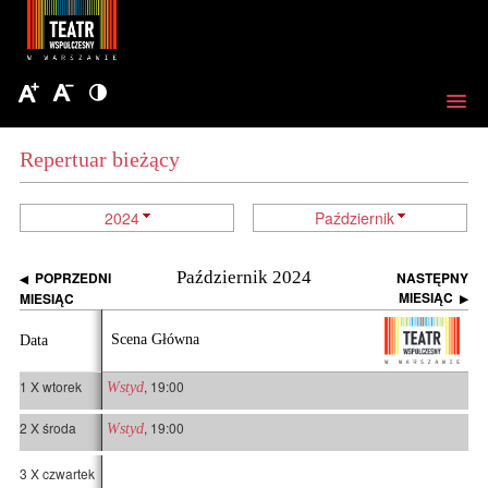
Repertuar bieżący
2024
Październik
Październik 2024
POPRZEDNI
NASTĘPNY
◀
MIESIĄC
MIESIĄC
▶
Scena Główna
Data
1 X wtorek
, 19:00
Wstyd
2 X środa
, 19:00
Wstyd
3 X czwartek