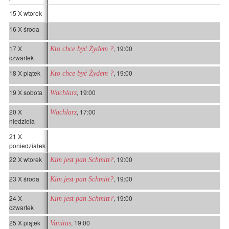
15 X wtorek
16 X środa
17 X
, 19:00
Kto chce być Żydem ?
czwartek
18 X piątek
, 19:00
Kto chce być Żydem ?
19 X sobota
, 19:00
Wachlarz
20 X
, 17:00
Wachlarz
niedziela
21 X
poniedziałek
22 X wtorek
, 19:00
Kim jest pan Schmitt?
23 X środa
, 19:00
Kim jest pan Schmitt?
24 X
, 19:00
Kim jest pan Schmitt?
czwartek
25 X piątek
, 19:00
Vanitas