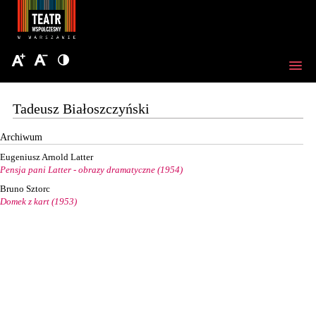
Tadeusz Białoszczyński
Archiwum
Eugeniusz Arnold Latter
Pensja pani Latter - obrazy dramatyczne (1954)
Bruno Sztorc
Domek z kart (1953)