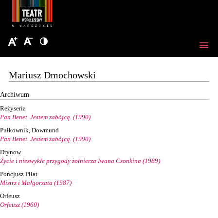
Mariusz Dmochowski
Archiwum
Reżyseria
Pan Benet. Jestem zabójcą. (1990)
Pułkownik, Dowmund
Pan Benet. Jestem zabójcą. (1990)
Drynow
Życie i niezwykłe przygody żołnierza Iwana Czonkina (1989)
Poncjusz Piłat
Mistrz i Małgorzata (1987)
Orfeusz
Orfeusz (1960)