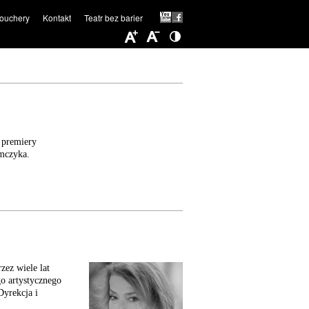
ouchery
Kontakt
Teatr bez barier
 premiery
amczyka.
ez wiele lat
o artystycznego
Dyrekcja i