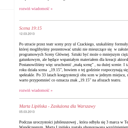
rozwiń wiadomość »
Scena 19:15
12.03.2013
Po utracie przez teatr sceny przy ul Czackiego, szukaliśmy formuł
której moglibyśmy prezentować sztuki nie mieszczące się w założ
programowych Sceny Głównej. Sztuki być może o mniejszym cięż
gatunkowym, ale będące wspaniałym materiałem dla kreacji aktors
Postanowiliśmy więc uruchomić „małą scenę” , na dużej scenie. I t
roku działa scena „19.15”, bowiem o tej godzinie rozpoczynają się
spektakle. Po 33 latach koegzystencji obu scen w jednym miejscu,
warto przypomnieć co oznacza znak „19.15” na afiszach teatru.
rozwiń wiadomość »
Marta Lipińska - Zasłużona dla Warszawy
05.03.2013
Podczas uroczystości jubileuszowej , która odbyła się 3 marca w Te
Współczesnym, Marta Lipińska została uhonorowana wyróżnieniem