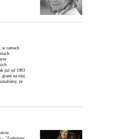
y, w ramach
eniach
arze
kich.
ak już od 1983
 grane na niej
 uznaliśmy, że
atrze
 - "Zasłużony