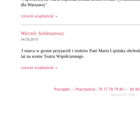
dla Warszawy".
rozwiń wiadomość »
Wieczór Jubileuszowy
04.03.2013
3 marca w gronie przyjaciół i widzów Pani Marta Lipińska obchodz
lat na scenie Teatru Współczesnego.
rozwiń wiadomość »
Początek
|
« Poprzednia
|
76
77
78
79
80
81
82
83
Strona 81 z 85