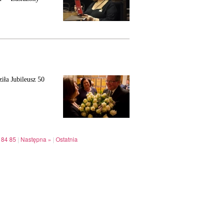
iła Jubileusz 50
84
85
|
Następna »
|
Ostatnia