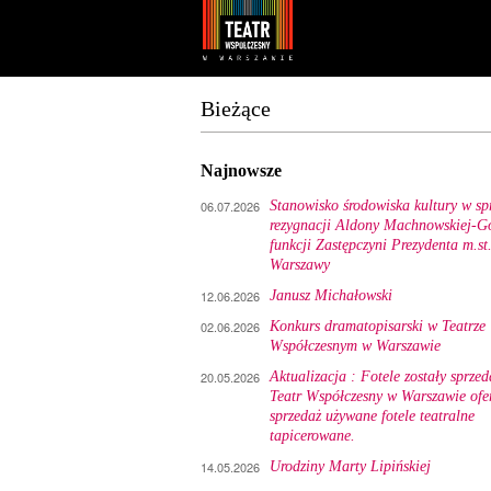
Youtube
Facebook
Bieżące
Najnowsze
06.07.2026
Stanowisko środowiska kultury w sp
rezygnacji Aldony Machnowskiej-Gó
funkcji Zastępczyni Prezydenta m.st
Warszawy
12.06.2026
Janusz Michałowski
02.06.2026
Konkurs dramatopisarski w Teatrze
Współczesnym w Warszawie
20.05.2026
Aktualizacja : Fotele zostały sprzed
Teatr Współczesny w Warszawie ofe
sprzedaż używane fotele teatralne
tapicerowane.
14.05.2026
Urodziny Marty Lipińskiej