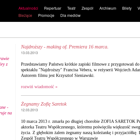
Aktualności
Repertuar
Teatr
Zespół
Archiwum
Bilety
V
Bieżące
Promocje
Dla mediów
Najdroższy - making of. Premiera 16 marca.
13.03.2013
rawie
ry z
Przedstawiamy Państwu krótkie zapiski filmowe z przygotowań do
.
spektaklu "Najdroższy" Francisa Vebera, w reżyserii Wojciech Ad
Autorem filmu jest Krzysztof Sieniawski.
rozwiń wiadomość »
Żegnamy Zofię Saretok
ane -
12.03.2013
ruje na
10 marca 2013 r. zmarła po długiej chorobie ZOFIA SARETOK Prz
aktorka Teatru Współczesnego, któremu poświęciła większość sweg
życia. Z głębokim żalem żegnamy naszą koleżankę i przyjaciółkę. 
Zespół Teatru Współczesnego w Warszawie