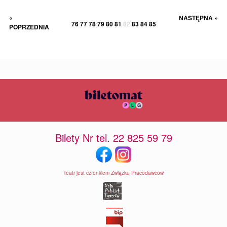
«
NASTĘPNA »
76
77
78
79
80
81
82
83
84
85
POPRZEDNIA
Bilety Nr tel. 22 825 59 79
Teatr jest członkiem Związku Pracodawców