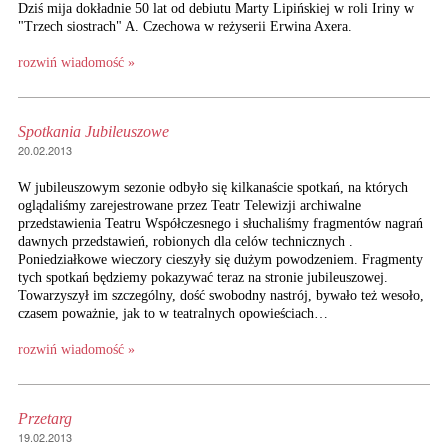
Dziś mija dokładnie 50 lat od debiutu Marty Lipińskiej w roli Iriny w
"Trzech siostrach" A. Czechowa w reżyserii Erwina Axera.
rozwiń wiadomość »
Spotkania Jubileuszowe
20.02.2013
W jubileuszowym sezonie odbyło się kilkanaście spotkań, na których
oglądaliśmy zarejestrowane przez Teatr Telewizji archiwalne
przedstawienia Teatru Współczesnego i słuchaliśmy fragmentów nagrań
dawnych przedstawień, robionych dla celów technicznych .
Poniedziałkowe wieczory cieszyły się dużym powodzeniem. Fragmenty
tych spotkań będziemy pokazywać teraz na stronie jubileuszowej.
Towarzyszył im szczególny, dość swobodny nastrój, bywało też wesoło,
czasem poważnie, jak to w teatralnych opowieściach…
rozwiń wiadomość »
Przetarg
19.02.2013