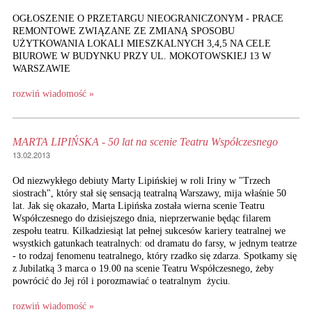
OGŁOSZENIE O PRZETARGU NIEOGRANICZONYM - PRACE
REMONTOWE ZWIĄZANE ZE ZMIANĄ SPOSOBU
UŻYTKOWANIA LOKALI MIESZKALNYCH 3,4,5 NA CELE
BIUROWE W BUDYNKU PRZY UL. MOKOTOWSKIEJ 13 W
WARSZAWIE
rozwiń wiadomość »
MARTA LIPIŃSKA - 50 lat na scenie Teatru Współczesnego
13.02.2013
Od niezwykłego debiuty Marty Lipińskiej w roli Iriny w "Trzech
siostrach", który stał się sensacją teatralną Warszawy, mija właśnie 50
lat. Jak się okazało, Marta Lipińska została wierna scenie Teatru
Współczesnego do dzisiejszego dnia, nieprzerwanie będąc filarem
zespołu teatru. Kilkadziesiąt lat pełnej sukcesów kariery teatralnej we
wsystkich gatunkach teatralnych: od dramatu do farsy, w jednym teatrze
- to rodzaj fenomenu teatralnego, który rzadko się zdarza. Spotkamy się
z Jubilatką 3 marca o 19.00 na scenie Teatru Współczesnego, żeby
powrócić do Jej ról i porozmawiać o teatralnym życiu.
rozwiń wiadomość »