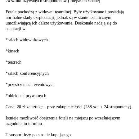
24 sztuki używanych strapontenów (miejsca składane)
Fotele pochodzą z widowni teatralnej. Były użytkowane i posiadają
normalne ślady eksploatacji, jednak są w stanie technicznym
umożliwiającą ich dalsze użytkowanie. Doskonale nadają się do
adaptacji w:
*salach widowiskowych
*kinach
*teatrach
*salach konferencyjnych
*przestrzeniach eventowych
*obiektach prywatnych
Cena: 20 zł za sztukę – przy zakupie całości (288 szt. + 24 straponteny).
Istnieje możliwość obejrzenia foteli na miejscu po wcześniejszym
uzgodnieniu terminu.
Transport leży po stronie kupującego.