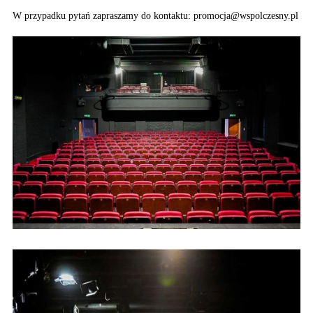
W przypadku pytań zapraszamy do kontaktu: promocja@wspolczesny.pl