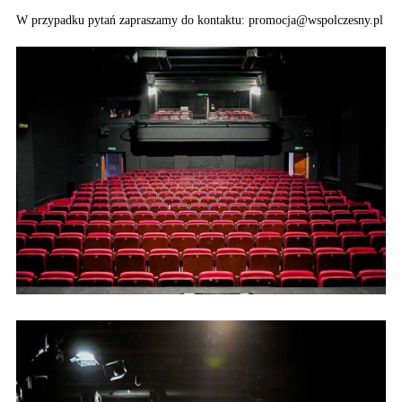
W przypadku pytań zapraszamy do kontaktu: promocja@wspolczesny.pl