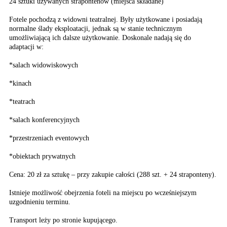
24 sztuki używanych strapontenów (miejsca składane)
Fotele pochodzą z widowni teatralnej. Były użytkowane i posiadają
normalne ślady eksploatacji, jednak są w stanie technicznym
umożliwiającą ich dalsze użytkowanie. Doskonale nadają się do
adaptacji w:
*salach widowiskowych
*kinach
*teatrach
*salach konferencyjnych
*przestrzeniach eventowych
*obiektach prywatnych
Cena: 20 zł za sztukę – przy zakupie całości (288 szt. + 24 straponteny).
Istnieje możliwość obejrzenia foteli na miejscu po wcześniejszym
uzgodnieniu terminu.
Transport leży po stronie kupującego.