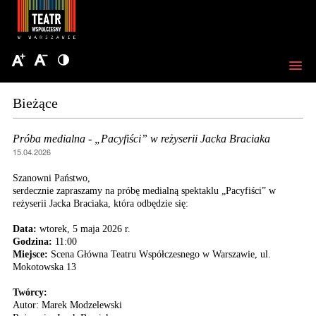
Bieżące
Próba medialna - „Pacyfiści” w reżyserii Jacka Braciaka
15.04.2026
Szanowni Państwo,
serdecznie zapraszamy na próbę medialną spektaklu „Pacyfiści” w
reżyserii Jacka Braciaka, która odbędzie się:
Data:
wtorek, 5 maja 2026 r.
Godzina:
11:00
Miejsce:
Scena Główna Teatru Współczesnego w Warszawie, ul.
Mokotowska 13
Twórcy:
Autor: Marek Modzelewski