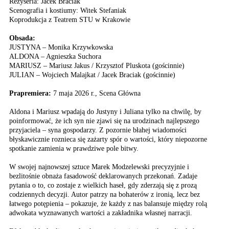
Reżyseria: Jacek Braciak
Scenografia i kostiumy: Witek Stefaniak
Koprodukcja z Teatrem STU w Krakowie
Obsada:
JUSTYNA – Monika Krzywkowska
ALDONA – Agnieszka Suchora
MARIUSZ – Mariusz Jakus / Krzysztof Pluskota (gościnnie)
JULIAN – Wojciech Malajkat / Jacek Braciak (gościnnie)
Prapremiera:
7 maja 2026 r., Scena Główna
Aldona i Mariusz wpadają do Justyny i Juliana tylko na chwilę, by
poinformować, że ich syn nie zjawi się na urodzinach najlepszego
przyjaciela – syna gospodarzy. Z pozornie błahej wiadomości
błyskawicznie roznieca się zażarty spór o wartości, który niepozorne
spotkanie zamienia w prawdziwe pole bitwy.
W swojej najnowszej sztuce Marek Modzelewski precyzyjnie i
bezlitośnie obnaża fasadowość deklarowanych przekonań. Zadaje
pytania o to, co zostaje z wielkich haseł, gdy zderzają się z prozą
codziennych decyzji. Autor patrzy na bohaterów z ironią, lecz bez
łatwego potępienia – pokazuje, że każdy z nas balansuje między rolą
adwokata wyznawanych wartości a zakładnika własnej narracji.