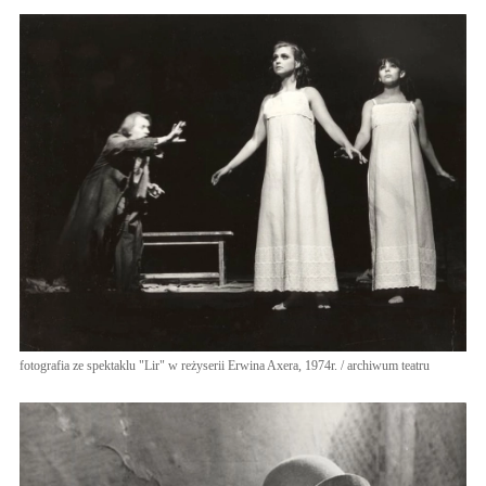
fotografia ze spektaklu "Lir" w reżyserii Erwina Axera, 1974r. / archiwum teatru