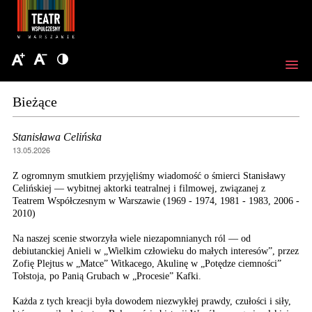
Bieżące
Stanisława Celińska
13.05.2026
Z ogromnym smutkiem przyjęliśmy wiadomość o śmierci Stanisławy
Celińskiej — wybitnej aktorki teatralnej i filmowej, związanej z
Teatrem Współczesnym w Warszawie (1969 - 1974, 1981 - 1983, 2006 -
2010)
Na naszej scenie stworzyła wiele niezapomnianych ról — od
debiutanckiej Anieli w „Wielkim człowieku do małych interesów”, przez
Zofię Plejtus w „Matce” Witkacego, Akulinę w „Potędze ciemności”
Tołstoja, po Panią Grubach w „Procesie” Kafki.
Każda z tych kreacji była dowodem niezwykłej prawdy, czułości i siły,