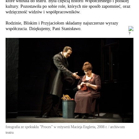
które wnosiła do teatru. Była częścią historii Współczesnego i polskiej
kultury. Pozostawiła po sobie role, których nie sposób zapomnieć, oraz
wdzięczność widzów i współpracowników.
Rodzinie, Bliskim i Przyjaciołom składamy najszczersze wyrazy
współczucia. Dziękujemy, Pani Stanisławo.
fotografia ze spektaklu "Proces" w reżyserii Macieja Englerta, 2008 r. / archiwum
teatru