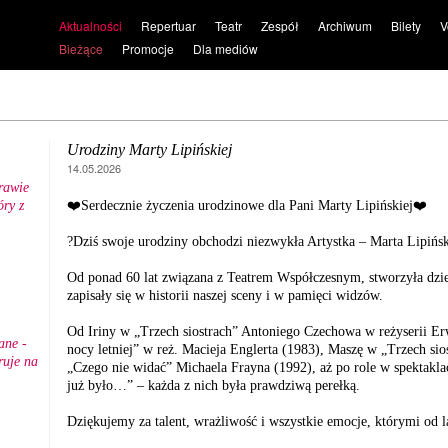
Aktualności
Repertuar
Teatr
Zespół
Archiwum
Bilety
V
Bieżące
Promocje
Dla mediów
Urodziny Marty Lipińskiej
14.05.2026
rawie
ry z
❤️Serdecznie życzenia urodzinowe dla Pani Marty Lipińskiej❤️
.
?Dziś swoje urodziny obchodzi niezwykła Artystka – Marta Lipińs
Od ponad 60 lat związana z Teatrem Współczesnym, stworzyła dzies
zapisały się w historii naszej sceny i w pamięci widzów.
Od Iriny w „Trzech siostrach” Antoniego Czechowa w reżyserii Er
ane -
nocy letniej” w reż. Macieja Englerta (1983), Maszę w „Trzech si
ruje na
„Czego nie widać” Michaela Frayna (1992), aż po role w spektakla
już było…” – każda z nich była prawdziwą perełką.
Dziękujemy za talent, wrażliwość i wszystkie emocje, którymi od l