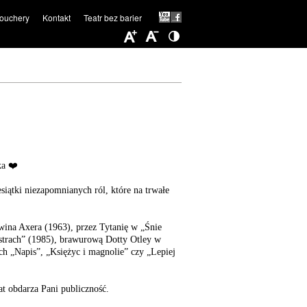
ouchery
Kontakt
Teatr bez barier
ka ❤️
iątki niezapomnianych ról, które na trwałe
wina Axera (1963), przez Tytanię w „Śnie
ostrach” (1985), brawurową Dotty Otley w
ch „Napis”, „Księżyc i magnolie” czy „Lepiej
at obdarza Pani publiczność.