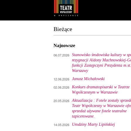
Youtube
Facebook
Bieżące
Najnowsze
06.07.2026
Stanowisko środowiska kultury w sp
rezygnacji Aldony Machnowskiej-Gó
funkcji Zastępczyni Prezydenta m.st
Warszawy
12.06.2026
Janusz Michałowski
02.06.2026
Konkurs dramatopisarski w Teatrze
Współczesnym w Warszawie
20.05.2026
Aktualizacja : Fotele zostały sprzed
Teatr Współczesny w Warszawie ofe
sprzedaż używane fotele teatralne
tapicerowane.
14.05.2026
Urodziny Marty Lipińskiej