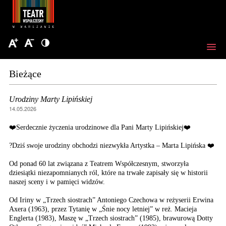
Bieżące
Urodziny Marty Lipińskiej
14.05.2026
❤️Serdecznie życzenia urodzinowe dla Pani Marty Lipińskiej❤️
?Dziś swoje urodziny obchodzi niezwykła Artystka – Marta Lipińska ❤️
Od ponad 60 lat związana z Teatrem Współczesnym, stworzyła
dziesiątki niezapomnianych ról, które na trwałe zapisały się w historii
naszej sceny i w pamięci widzów.
Od Iriny w „Trzech siostrach” Antoniego Czechowa w reżyserii Erwina
Axera (1963), przez Tytanię w „Śnie nocy letniej” w reż. Macieja
Englerta (1983), Maszę w „Trzech siostrach” (1985), brawurową Dotty