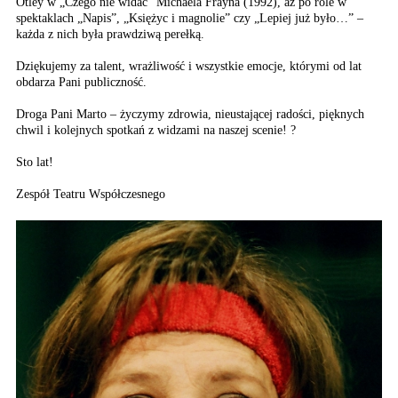
Otley w „Czego nie widać” Michaela Frayna (1992), aż po role w
spektaklach „Napis”, „Księżyc i magnolie” czy „Lepiej już było…” –
każda z nich była prawdziwą perełką.
Dziękujemy za talent, wrażliwość i wszystkie emocje, którymi od lat
obdarza Pani publiczność.
Droga Pani Marto – życzymy zdrowia, nieustającej radości, pięknych
chwil i kolejnych spotkań z widzami na naszej scenie! ?
Sto lat!
Zespół Teatru Współczesnego