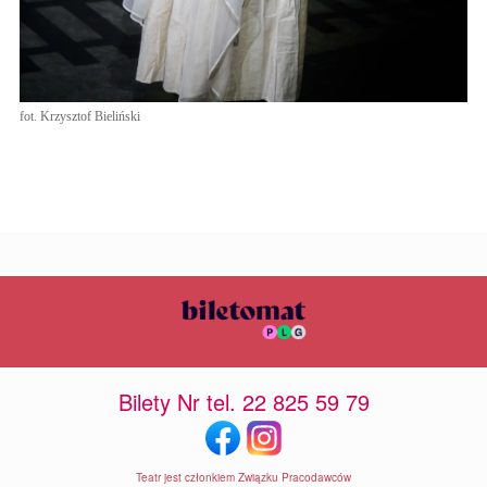
fot. Krzysztof Bieliński
Bilety Nr tel. 22 825 59 79
Teatr jest członkiem Związku Pracodawców